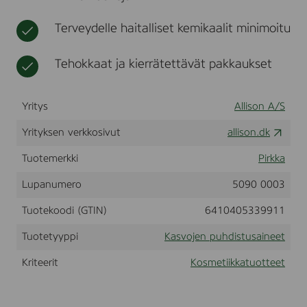
l
t
i
a
i
k
i
Terveydelle haitalliset kemikaalit minimoitu
v
k
n
e
a
e
s
Tehokkaat ja kierrätettävät pakkaukset
e
i
t
(
M
Yritys
Allison A/S
i
c
Yrityksen verkkosivut
allison.dk
e
l
l
Tuotemerkki
Pirkka
ä
r
Lupanumero
5090 0003
v
a
Tuotekoodi (GTIN)
6410405339911
t
t
Tuotetyyppi
Kasvojen puhdistusaineet
e
n
Kriteerit
Kosmetiikkatuotteet
)
,
4
0