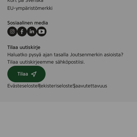
Kort på Svenska
EU-ympäristömerkki
Sosiaalinen media
Instagram
Facebook
LinkedIn
Youtube
Tilaa uutiskirje
Haluatko pysyä ajan tasalla Joutsenmerkin asioista?
Tilaa uutiskirjeemme sähköpostiisi.
Tilaa
Evästeseloste
Rekisteriseloste
Saavutettavuus