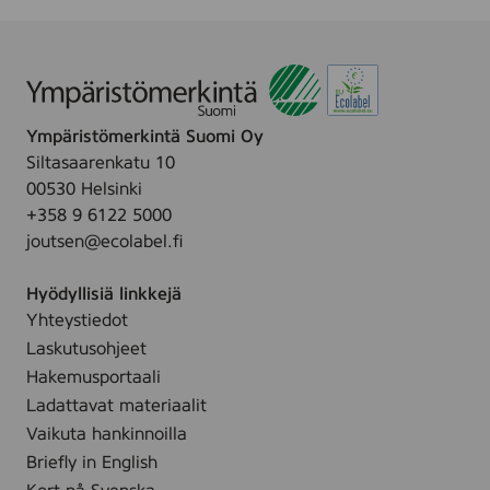
0
m
l
Ympäristömerkintä Suomi Oy
Siltasaarenkatu 10
00530 Helsinki
+358 9 6122 5000
joutsen@ecolabel.fi
Hyödyllisiä linkkejä
Yhteystiedot
Laskutusohjeet
Hakemusportaali
Ladattavat materiaalit
Vaikuta hankinnoilla
Briefly in English