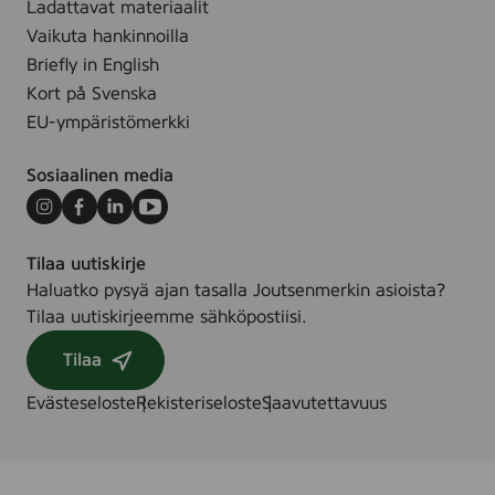
Ladattavat materiaalit
Vaikuta hankinnoilla
Briefly in English
Kort på Svenska
EU-ympäristömerkki
Sosiaalinen media
Instagram
Facebook
LinkedIn
Youtube
Tilaa uutiskirje
Haluatko pysyä ajan tasalla Joutsenmerkin asioista?
Tilaa uutiskirjeemme sähköpostiisi.
Tilaa
Evästeseloste
Rekisteriseloste
Saavutettavuus