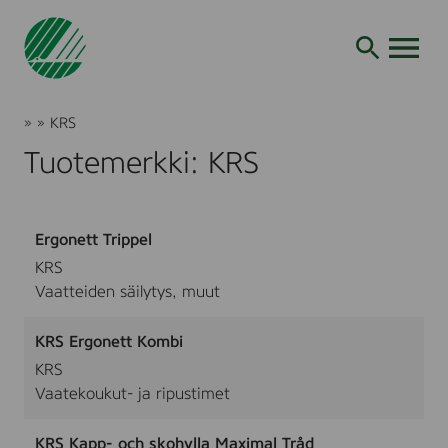
Siirry
hakuun
AVAA VALI
Joutsenmerkki
»
»
KRS
Tuotteet
Tuotemerkki: KRS
ja
palvelut
Ergonett Trippel
KRS
Vaatteiden säilytys, muut
KRS Ergonett Kombi
KRS
Vaatekoukut- ja ripustimet
KRS Kapp- och skohylla Maximal Tråd