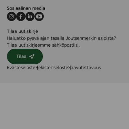
Sosiaalinen media
Instagram
Facebook
LinkedIn
Youtube
Tilaa uutiskirje
Haluatko pysyä ajan tasalla Joutsenmerkin asioista?
Tilaa uutiskirjeemme sähköpostiisi.
Tilaa
Evästeseloste
Rekisteriseloste
Saavutettavuus