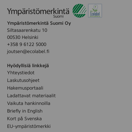
Ympäristömerkintä Suomi Oy
Siltasaarenkatu 10
00530 Helsinki
+358 9 6122 5000
joutsen@ecolabel.fi
Hyödyllisiä linkkejä
Yhteystiedot
Laskutusohjeet
Hakemusportaali
Ladattavat materiaalit
Vaikuta hankinnoilla
Briefly in English
Kort på Svenska
EU-ympäristömerkki