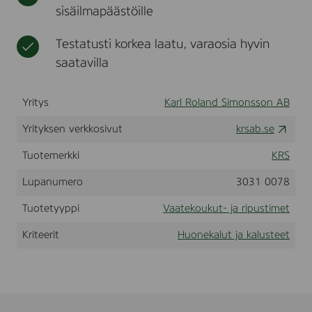
sisäilmapäästöille
t
t
u
u
s
s
t
Testatusti korkea laatu, varaosia hyvin
i
saatavilla
m
e
t
Yritys
Karl Roland Simonsson AB
Yrityksen verkkosivut
krsab.se
Tuotemerkki
KRS
Lupanumero
3031 0078
Tuotetyyppi
Vaatekoukut- ja ripustimet
Kriteerit
Huonekalut ja kalusteet