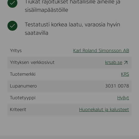
Tiukat rajoitukset haitallisille aineille ja
0
t
t
sisäilmapäästöille
0
u
m
s
e
Testatusti korkea laatu, varaosia hyvin
d
saatavilla
o
c
h
u
Yritys
Karl Roland Simonsson AB
t
a
Yrityksen verkkosivut
krsab.se
n
s
Tuotemerkki
KRS
l
i
Lupanumero
3031 0078
t
s
Tuotetyyppi
Hyllyt
a
r
Kriteerit
Huonekalut ja kalusteet