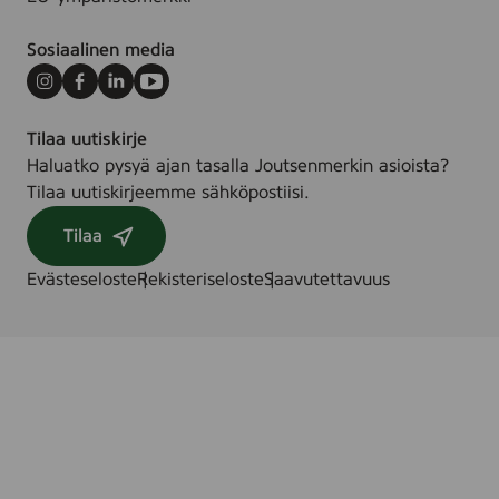
Sosiaalinen media
Instagram
Facebook
LinkedIn
Youtube
Tilaa uutiskirje
Haluatko pysyä ajan tasalla Joutsenmerkin asioista?
Tilaa uutiskirjeemme sähköpostiisi.
Tilaa
Evästeseloste
Rekisteriseloste
Saavutettavuus