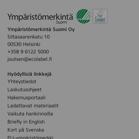
Ympäristömerkintä Suomi Oy
Siltasaarenkatu 10
00530 Helsinki
+358 9 6122 5000
joutsen@ecolabel.fi
Hyödyllisiä linkkejä
Yhteystiedot
Laskutusohjeet
Hakemusportaali
Ladattavat materiaalit
Vaikuta hankinnoilla
Briefly in English
Kort på Svenska
EU-ympäristömerkki