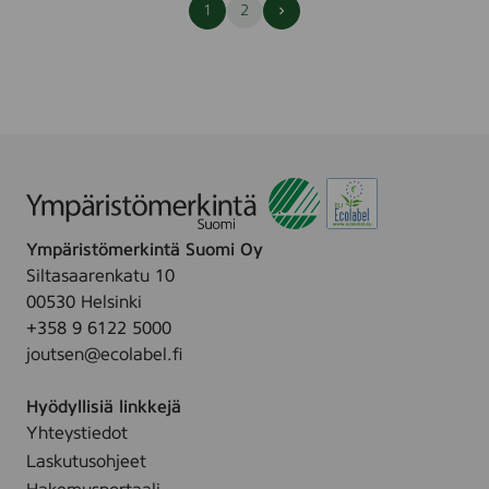
Seuraava
1
2
sivu
Ympäristömerkintä Suomi Oy
Siltasaarenkatu 10
00530 Helsinki
+358 9 6122 5000
joutsen@ecolabel.fi
Hyödyllisiä linkkejä
Yhteystiedot
Laskutusohjeet