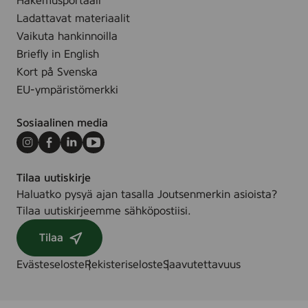
Hakemusportaali
Ladattavat materiaalit
Vaikuta hankinnoilla
Briefly in English
Kort på Svenska
EU-ympäristömerkki
Sosiaalinen media
Instagram
Facebook
LinkedIn
Youtube
Tilaa uutiskirje
Haluatko pysyä ajan tasalla Joutsenmerkin asioista?
Tilaa uutiskirjeemme sähköpostiisi.
Tilaa
Evästeseloste
Rekisteriseloste
Saavutettavuus