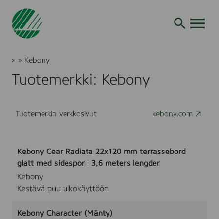
Siirry
hakuun
AVAA VALI
Joutsenmerkki
»
»
Kebony
Tuotteet
Tuotemerkki: Kebony
ja
palvelut
Tuotemerkin verkkosivut
kebony.com
Kebony Cear Radiata 22x120 mm terrassebord
glatt med sidespor i 3,6 meters lengder
Kebony
Kestävä puu ulkokäyttöön
Kebony Character (Mänty)