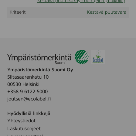
Kestävä puu ulkokäyttöön (Piha ja ulkoilu)
0
g
Kriteerit
Kestävä puutavara
r
a
d
e
r
g
l
a
t
t
Ympäristömerkintä Suomi Oy
m
e
Siltasaarenkatu 10
d
00530 Helsinki
s
+358 9 6122 5000
p
o
joutsen@ecolabel.fi
r
3
Hyödyllisiä linkkejä
,
6
Yhteystiedot
m
Laskutusohjeet
e