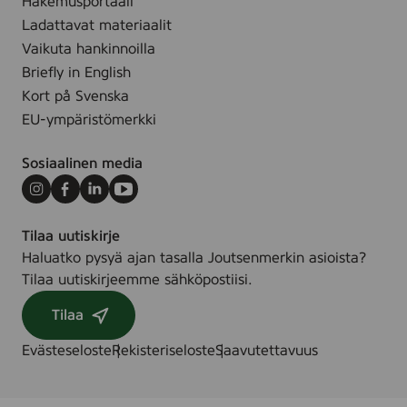
t
Hakemusportaali
e
Ladattavat materiaalit
r
Vaikuta hankinnoilla
s
l
Briefly in English
e
Kort på Svenska
n
g
EU-ympäristömerkki
d
e
Sosiaalinen media
Instagram
Facebook
LinkedIn
Youtube
Tilaa uutiskirje
Haluatko pysyä ajan tasalla Joutsenmerkin asioista?
Tilaa uutiskirjeemme sähköpostiisi.
Tilaa
Evästeseloste
Rekisteriseloste
Saavutettavuus