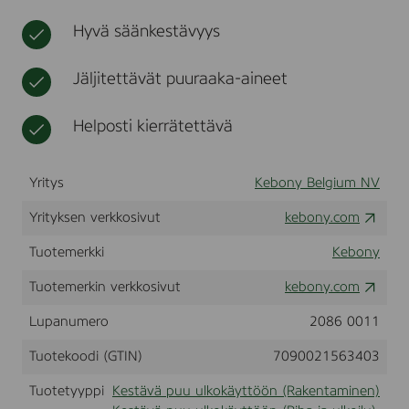
x
t
u
t
Hyvä säänkestävyys
1
t
t
2
a
ö
0
v
ö
Jäljitettävät puuraaka-aineet
m
a
n
m
r
d
Helposti kierrätettävä
a
o
b
b
e
Yritys
Kebony Belgium NV
l
f
Yrityksen verkkosivut
kebony.com
a
l
Tuotemerkki
Kebony
s
k
Tuotemerkin verkkosivut
kebony.com
l
e
Lupanumero
2086 0011
d
n
Tuotekoodi (GTIN)
7090021563403
i
n
Tuotetyyppi
Kestävä puu ulkokäyttöön (Rakentaminen)
g
9