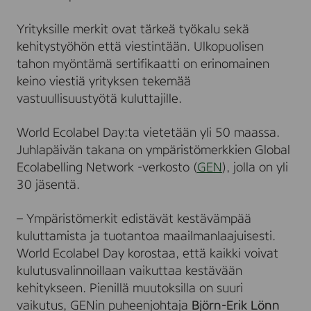
Yrityksille merkit ovat tärkeä työkalu sekä
kehitystyöhön että viestintään. Ulkopuolisen
tahon myöntämä sertifikaatti on erinomainen
keino viestiä yrityksen tekemää
vastuullisuustyötä kuluttajille.
World Ecolabel Day:ta vietetään yli 50 maassa.
Juhlapäivän takana on ympäristömerkkien Global
Ecolabelling Network -verkosto (
GEN
), jolla on yli
30 jäsentä.
– Ympäristömerkit edistävät kestävämpää
kuluttamista ja tuotantoa maailmanlaajuisesti.
World Ecolabel Day korostaa, että kaikki voivat
kulutusvalinnoillaan vaikuttaa kestävään
kehitykseen. Pienillä muutoksilla on suuri
vaikutus, GENin puheenjohtaja
Björn-Erik Lönn