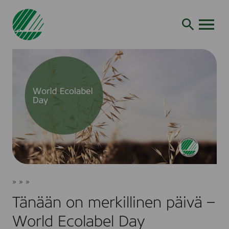
Siirry
hakuun
AVAA VALI
Tänään
Joutsenmerkki
»
»
»
on
Ajankohtaista
Uutiset
merkillinen
Tänään on merkillinen päivä –
päivä
–
World Ecolabel Day
World