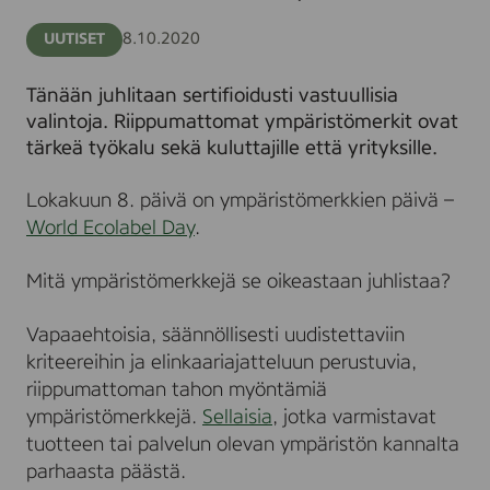
Ecolabel
Day
8.10.2020
UUTISET
Tänään juhlitaan sertifioidusti vastuullisia
valintoja. Riippumattomat ympäristömerkit ovat
tärkeä työkalu sekä kuluttajille että yrityksille.
Lokakuun 8. päivä on ympäristömerkkien päivä –
World Ecolabel Day
.
Mitä ympäristömerkkejä se oikeastaan juhlistaa?
Vapaaehtoisia, säännöllisesti uudistettaviin
kriteereihin ja elinkaariajatteluun perustuvia,
riippumattoman tahon myöntämiä
ympäristömerkkejä.
Sellaisia
, jotka varmistavat
tuotteen tai palvelun olevan ympäristön kannalta
parhaasta päästä.