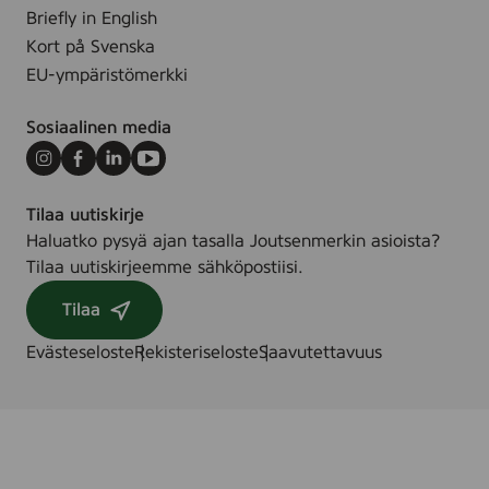
Briefly in English
s
k
Kort på Svenska
e
u
EU-ympäristömerkki
n
t
m
s
Sosiaalinen media
e
u
r
u
Instagram
Facebook
LinkedIn
Youtube
k
l
i
u
Tilaa uutiskirje
n
v
Haluatko pysyä ajan tasalla Joutsenmerkin asioista?
s
a
Tilaa uutiskirjeemme sähköpostiisi.
a
n
Tilaa
a
h
n
a
Evästeseloste
Rekisteriseloste
Saavutettavuus
e
l
i
t
t
i
a
j
o
a