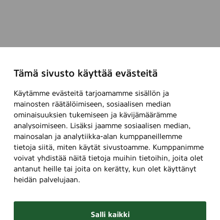
n
t
n
m
i
u
s
k
t
a
u
a
Tämä sivusto käyttää evästeitä
j
n
i
k
Käytämme evästeitä tarjoamamme sisällön ja
a
a
mainosten räätälöimiseen, sosiaalisen median
m
ominaisuuksien tukemiseen ja kävijämäärämme
p
analysoimiseen. Lisäksi jaamme sosiaalisen median,
a
mainosalan ja analytiikka-alan kumppaneillemme
n
tietoja siitä, miten käytät sivustoamme. Kumppanimme
j
voivat yhdistää näitä tietoja muihin tietoihin, joita olet
a
antanut heille tai joita on kerätty, kun olet käyttänyt
a
heidän palvelujaan.
n
Salli kaikki