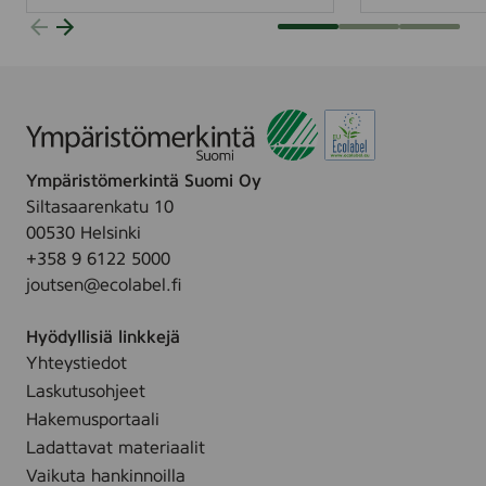
i
y
n
2
p
0
ä
2
i
3
v
:
ä
J
Ympäristömerkintä Suomi Oy
t
o
Siltasaarenkatu 10
u
u
00530 Helsinki
o
t
+358 9 6122 5000
e
s
joutsen@ecolabel.fi
s
e
i
n
Hyödyllisiä linkkejä
i
m
Yhteystiedot
n
e
Laskutusohjeet
J
r
Hakemusportaali
o
k
Ladattavat materiaalit
u
k
Vaikuta hankinnoilla
t
i