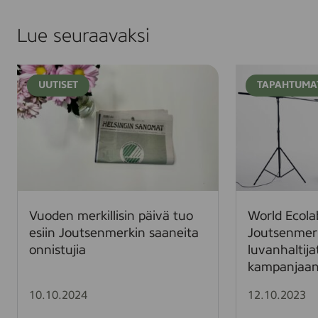
Facebookissa
LinkedInissä
X:ssä
Lue seuraavaksi
V
W
UUTISET
TAPAHTUMA
u
o
o
r
d
l
e
d
n
E
m
c
e
o
r
l
Vuoden merkillisin päivä tuo
World Ecola
k
a
esiin Joutsenmerkin saaneita
Joutsenmer
i
b
onnistujia
luvanhaltij
l
e
kampanjaa
l
l
i
D
10.10.2024
12.10.2023
s
a