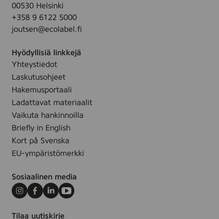
u
i
00530 Helsinki
t
s
+358 9 6122 5000
s
r
joutsen@ecolabel.fi
e
a
n
k
Hyödyllisiä linkkejä
m
e
Yhteystiedot
e
n
Laskutusohjeet
r
n
Hakemusportaali
k
u
Ladattavat materiaalit
k
s
Vaikuta hankinnoilla
i
t
Briefly in English
t
e
Kort på Svenska
u
n
EU-ympäristömerkki
k
h
e
i
Sosiaalinen media
e
i
k
l
Instagram
Facebook
LinkedIn
Youtube
a
i
u
j
Tilaa uutiskirje