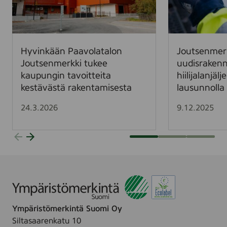
k
e
ä
n
ä
m
n
e
Hyvinkään Paavolatalon
Joutsenmer
P
r
Joutsenmerkki tukee
uudisraken
a
k
kaupungin tavoitteita
hiilijalanjäl
a
i
kestävästä rakentamisesta
lausunnolla 
v
n
o
e
24.3.2026
9.12.2025
l
h
a
d
t
o
a
t
l
u
o
s
n
u
J
u
Ympäristömerkintä Suomi Oy
o
d
Siltasaarenkatu 10