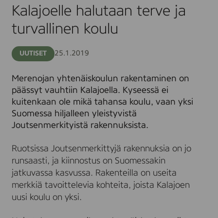
ja
Kalajoelle halutaan terve ja
turvallinen
koulu
turvallinen koulu
25.1.2019
UUTISET
Merenojan yhtenäiskoulun rakentaminen on
päässyt vauhtiin Kalajoella. Kyseessä ei
kuitenkaan ole mikä tahansa koulu, vaan yksi
Suomessa hiljalleen yleistyvistä
Joutsenmerkityistä rakennuksista.
Ruotsissa Joutsenmerkittyjä rakennuksia on jo
runsaasti, ja kiinnostus on Suomessakin
jatkuvassa kasvussa. Rakenteilla on useita
merkkiä tavoittelevia kohteita, joista Kalajoen
uusi koulu on yksi.