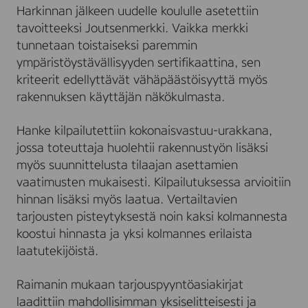
Harkinnan jälkeen uudelle koululle asetettiin
tavoitteeksi Joutsenmerkki. Vaikka merkki
tunnetaan toistaiseksi paremmin
ympäristöystävällisyyden sertifikaattina, sen
kriteerit edellyttävät vähäpäästöisyyttä myös
rakennuksen käyttäjän näkökulmasta.
Hanke kilpailutettiin kokonaisvastuu-urakkana,
jossa toteuttaja huolehtii rakennustyön lisäksi
myös suunnittelusta tilaajan asettamien
vaatimusten mukaisesti. Kilpailutuksessa arvioitiin
hinnan lisäksi myös laatua. Vertailtavien
tarjousten pisteytyksestä noin kaksi kolmannesta
koostui hinnasta ja yksi kolmannes erilaista
laatutekijöistä.
Raimanin mukaan tarjouspyyntöasiakirjat
laadittiin mahdollisimman yksiselitteisesti ja