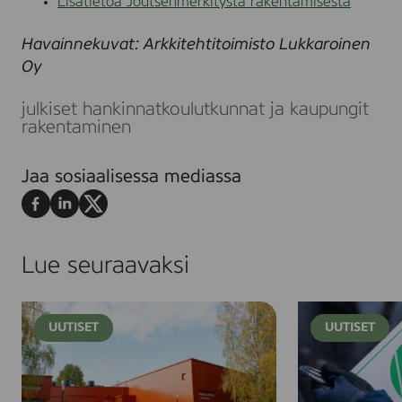
Lisätietoa Joutsenmerkitystä rakentamisesta
Havainnekuvat: Arkkitehtitoimisto Lukkaroinen
Oy
julkiset hankinnat
koulut
kunnat ja kaupungit
rakentaminen
Jaa sosiaalisessa mediassa
Jaa
Jaa
Jaa
Facebookissa
LinkedInissä
X:ssä
Lue seuraavaksi
H
J
UUTISET
UUTISET
y
o
v
u
i
t
n
s