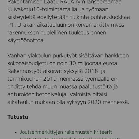
Rakentamisen Laatu RALA ry:n lanseeraamaa
Kuivaketju10-toimintamallia, ja työmaan
siisteydeltä edellytetään tiukinta puhtausluokkaa
P1. Urakan aikatauluun on korvamerkitty myös
rakennuksen huolellinen tuuletus ennen
käyttöönottoa.
Vanhan yläkoulun purkutyöt sisältävän hankkeen
kokonaisbudjetti on noin 30 miljoonaa euroa.
Rakennustyöt alkoivat syksyllä 2018, ja
tammikuuhun 2019 mennessä työmaalla on
ehditty tehdä muun muassa paalutustöitä ja
anturoiden betonivaluja. Valmista pitäisi
aikataulun mukaan olla syksyyn 2020 mennessä.
Tutustu
Joutsenmerkittyjen rakennusten kriteerit