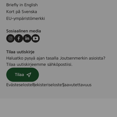
s
e
Briefly in English
i
t
Kort på Svenska
m
p
EU-ympäristömerkki
m
a
ä
l
Sosiaalinen media
i
k
n
i
Instagram
Facebook
LinkedIn
Youtube
e
t
n
t
Tilaa uutiskirje
J
i
Haluatko pysyä ajan tasalla Joutsenmerkin asioista?
o
i
Tilaa uutiskirjeemme sähköpostiisi.
u
n
Tilaa
t
–
s
W
Evästeseloste
Rekisteriseloste
Saavutettavuus
e
a
n
r
m
n
e
e
r
r