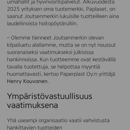
uimahallit ja hyvinvointipalvelut. Alkuvuodesta
2025 yrityksen oma tuotemerkki, Paplaset, on
saanut Joutsenmerkin lukuisille tuotteilleen aina
laudeliinoista hoitopöytärulliin.
– Olemme tienneet Joutsenmerkin olevan
kilpailuetu alallamme, mutta se on nyt noussut
suoranaiseksi vaatimukseksi julkisissa
hankinnoissa. Kun tuotteemme ovat kestävällä
tavalla tuotettuja, se helpottaa myyntiä
huomattavasti, kertoo Paperplast Oy:n yrittäjä
Henry Kouvonen
.
Ympäristövastuullisuus
vaatimuksena
Yhä useampi organisaatio vaatii vahvistusta
hankittavien tuotteiden