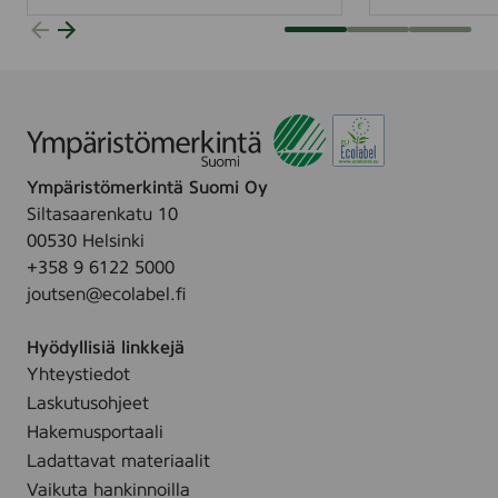
s
k
t
e
a
s
P
t
o
ä
h
v
j
y
Ympäristömerkintä Suomi Oy
o
y
Siltasaarenkatu 10
i
s
00530 Helsinki
s
s
+358 9 6122 5000
m
i
joutsen@ecolabel.fi
a
t
i
o
Hyödyllisiä linkkejä
d
u
Yhteystiedot
e
m
Laskutusohjeet
n
u
Hakemusportaali
e
k
Ladattavat materiaalit
n
s
Vaikuta hankinnoilla