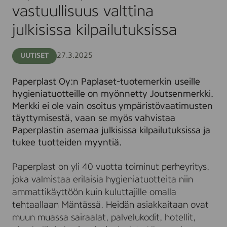
vastuullisuus
vastuullisuus valttina
valttina
julkisissa
julkisissa kilpailutuksissa
kilpailutuksissa
27.3.2025
UUTISET
Paperplast Oy:n Paplaset-tuotemerkin useille
hygieniatuotteille on myönnetty Joutsenmerkki.
Merkki ei ole vain osoitus ympäristövaatimusten
täyttymisestä, vaan se myös vahvistaa
Paperplastin asemaa julkisissa kilpailutuksissa ja
tukee tuotteiden myyntiä.
Paperplast on yli 40 vuotta toiminut perheyritys,
joka valmistaa erilaisia hygieniatuotteita niin
ammattikäyttöön kuin kuluttajille omalla
tehtaallaan Mäntässä. Heidän asiakkaitaan ovat
muun muassa sairaalat, palvelukodit, hotellit,