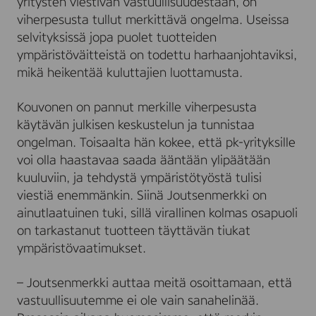
yritysten viestivän vastuullisuudestaan, on
viherpesusta tullut merkittävä ongelma. Useissa
selvityksissä jopa puolet tuotteiden
ympäristöväitteistä on todettu harhaanjohtaviksi,
mikä heikentää kuluttajien luottamusta.
Kouvonen on pannut merkille viherpesusta
käytävän julkisen keskustelun ja tunnistaa
ongelman. Toisaalta hän kokee, että pk-yrityksille
voi olla haastavaa saada ääntään ylipäätään
kuuluviin, ja tehdystä ympäristötyöstä tulisi
viestiä enemmänkin. Siinä Joutsenmerkki on
ainutlaatuinen tuki, sillä virallinen kolmas osapuoli
on tarkastanut tuotteen täyttävän tiukat
ympäristövaatimukset.
– Joutsenmerkki auttaa meitä osoittamaan, että
vastuullisuutemme ei ole vain sanahelinää.