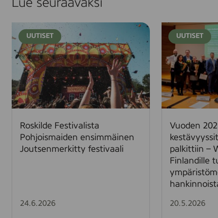
Lue seuraavaksi
R
V
UUTISET
UUTISET
o
u
s
o
k
d
i
e
l
n
d
2
e
0
F
2
Roskilde Festivalista
Vuoden 202
e
5
Pohjoismaiden ensimmäinen
kestävyyss
s
p
Joutsenmerkitty festivaali
palkittiin –
t
a
Finlandille 
i
r
ympäristöme
v
h
hankinnoist
a
a
l
a
24.6.2026
20.5.2026
i
t