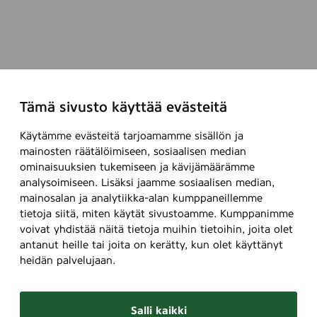
k
M
i
u
t
s
t
i
y
c
f
F
Tämä sivusto käyttää evästeitä
e
i
s
n
Käytämme evästeitä tarjoamamme sisällön ja
t
l
mainosten räätälöimiseen, sosiaalisen median
i
a
ominaisuuksien tukemiseen ja kävijämäärämme
v
n
analysoimiseen. Lisäksi jaamme sosiaalisen median,
a
d
mainosalan ja analytiikka-alan kumppaneillemme
a
i
tietoja siitä, miten käytät sivustoamme. Kumppanimme
l
l
voivat yhdistää näitä tietoja muihin tietoihin, joita olet
i
l
antanut heille tai joita on kerätty, kun olet käyttänyt
e
heidän palvelujaan.
t
u
Salli kaikki
n