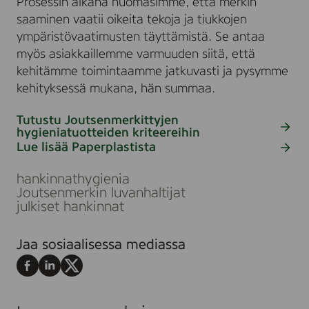
Prosessin aikana huomasimme, että merkin
saaminen vaatii oikeita tekoja ja tiukkojen
ympäristövaatimusten täyttämistä. Se antaa
myös asiakkaillemme varmuuden siitä, että
kehitämme toimintaamme jatkuvasti ja pysymme
kehityksessä mukana, hän summaa.
Tutustu Joutsenmerkittyjen
hygieniatuotteiden kriteereihin
Siirry
Lue lisää Paperplastista
julkaisuun
Siirry
julkaisuun
hankinnat
hygienia
Joutsenmerkin luvanhaltijat
julkiset hankinnat
Jaa sosiaalisessa mediassa
Jaa
Jaa
Jaa
Facebookissa
LinkedInissä
X:ssä