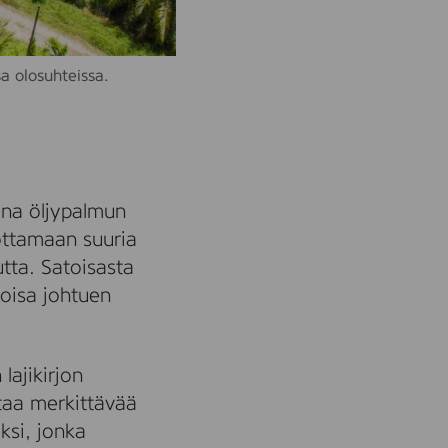
a olosuhteissa.
ena öljypalmun
uottamaan suuria
tta. Satoisasta
oisa johtuen
lajikirjon
ttaa merkittävää
ksi, jonka