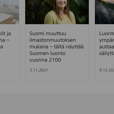
m
n
i
t
m
o
u
e
u
i
öt ja
Suomi muuttuu
Luonto
t
o
ma –
ilmastonmuutoksen
ympär
t
l
ta
mukana – tältä näyttää
auttaa
u
e
Suomen luonto
säilyt
u
l
vuonna 2100
i
o
l
p
3.11.2021
9.12.20
m
u
a
t
s
o
t
n
o
–
n
y
m
m