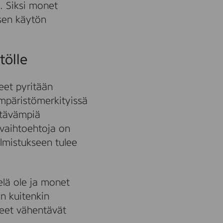
. Siksi monet
 sen käytön
tölle
eet pyritään
ympäristömerkityissä
estävämpiä
 vaihtoehtoja on
valmistukseen tulee
elä ole ja monet
n kuitenkin
teet vähentävät