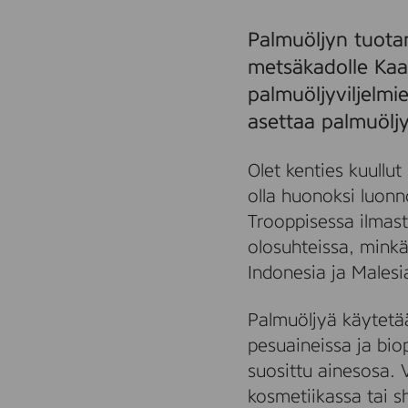
Palmuöljyn tuotan
metsäkadolle Kaa
palmuöljyviljelmie
asettaa palmuöljyn
Olet kenties kuullut
olla huonoksi luonn
Trooppisessa ilmast
olosuhteissa, minkä
Indonesia ja Malesi
Palmuöljyä käytetää
pesuaineissa ja bio
suosittu ainesosa. 
kosmetiikassa tai 