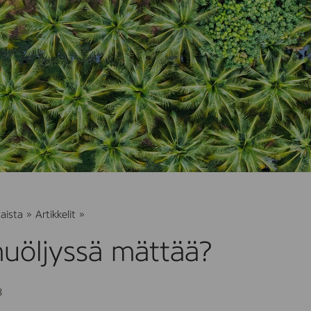
Mikä
aista
»
Artikkelit
»
palmuöljyssä
mättää?
uöljyssä mättää?
3