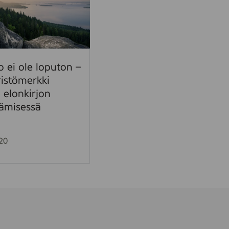
 ei ole loputon –
istömerkki
 elonkirjon
tämisessä
20