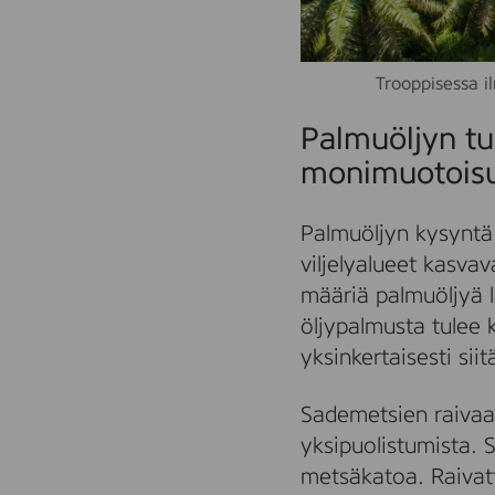
Trooppisessa i
Palmuöljyn tu
monimuotoisu
Palmuöljyn kysyntä
viljelyalueet kasvav
määriä palmuöljyä l
öljypalmusta tulee
yksinkertaisesti sii
Sademetsien raivaam
yksipuolistumista. 
metsäkatoa. Raivatt