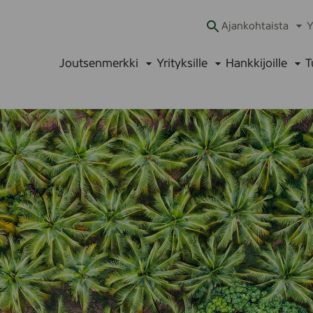
Ajankohtaista
Y
Ava
alav
Joutsenmerkki
Yrityksille
Hankkijoille
T
Avaa
Avaa
Ava
alavalikko
alavalikko
alav