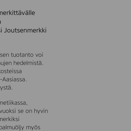
erkittävälle
n
ksi Joutsenmerkki
 sen tuotanto voi
mujen hedelmistä.
kosteissa
s-Aasiassa.
ystä.
metiikassa,
vuoksi se on hyvin
merkiksi
 palmuöljy myös