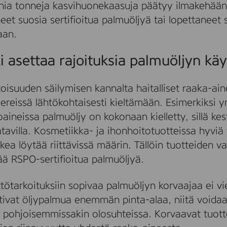
nia tonneja kasvihuonekaasuja päätyy ilmakehään
neet suosia sertifioitua palmuöljyä tai lopettaneet
aan.
 asettaa rajoituksia palmuöljyn käy
suuden säilymisen kannalta haitalliset raaka-ain
ereissä lähtökohtaisesti kieltämään. Esimerkiksi 
toaineissa palmuöljy on kokonaan kielletty, sillä k
tavilla. Kosmetiikka- ja ihonhoitotuotteissa hyviä
aikea löytää riittävissä määrin. Tällöin tuotteiden 
ä RSPO-sertifioitua palmuöljyä.
ttötarkoituksiin sopivaa palmuöljyn korvaajaa ei vi
tivat öljypalmua enemmän pinta-alaa, niitä voidaa
a pohjoisemmissakin olosuhteissa. Korvaavat tuot