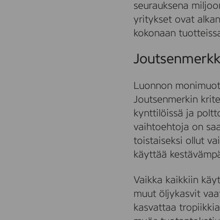
seurauksena miljoo
yritykset ovat alka
kokonaan tuotteiss
Joutsenmerkki
Luonnon monimuotoi
Joutsenmerkin krite
kynttilöissä ja polt
vaihtoehtoja on saa
toistaiseksi ollut v
käyttää kestävämpä
Vaikka kaikkiin käy
muut öljykasvit vaa
kasvattaa tropiikki