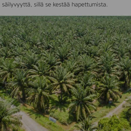
säilyvyyttä, sillä se kestää hapettumista.