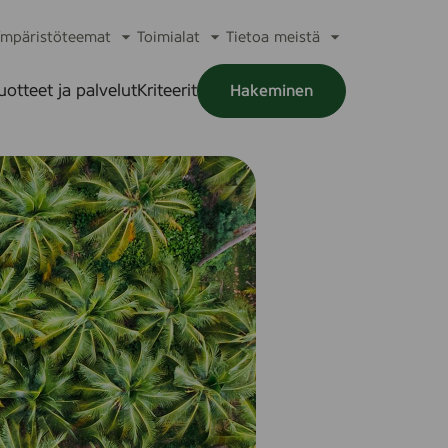
mpäristöteemat
Toimialat
Tietoa meistä
a
Avaa
Avaa
Avaa
alikko
alavalikko
alavalikko
alavalikko
uotteet ja palvelut
Kriteerit
Hakeminen
a
alikko