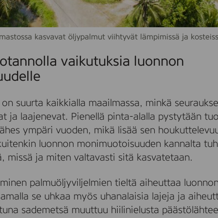
lmastossa kasvavat öljypalmut viihtyvät lämpimissä ja kosteiss
otannolla vaikutuksia luonnon
udelle
 on suurta kaikkialla maailmassa, minkä seurauks
at ja laajenevat. Pienellä pinta-alalla pystytään t
ähes ympäri vuoden, mikä lisää sen houkuttelevuu
 kuitenkin luonnon monimuotoisuuden kannalta tuh
tä, missä ja miten valtavasti sitä kasvatetaan.
inen palmuöljyviljelmien tieltä aiheuttaa luonnon 
Samalla se uhkaa myös uhanalaisia lajeja ja aiheu
una sademetsä muuttuu hiilinielusta päästölähtee