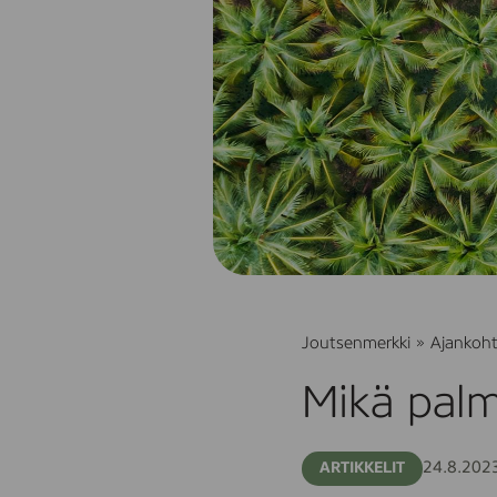
Joutsenmerkki
»
Ajankoht
Mikä palm
24.8.202
ARTIKKELIT