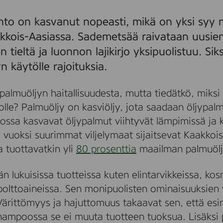
to on kasvanut nopeasti, mikä on yksi syy m
kkois-Aasiassa. Sademetsää raivataan uusie
n tieltä ja luonnon lajikirjo yksipuolistuu. Si
 käytölle rajoituksia.
 palmuöljyn haitallisuudesta, mutta tiedätkö, miksi
olle? Palmuöljy on kasviöljy, jota saadaan öljypal
ossa kasvavat öljypalmut viihtyvät lämpimissä ja 
 vuoksi suurimmat viljelymaat sijaitsevat Kaakkoi
a tuottavatkin yli
80 prosenttia
maailman palmuölj
n lukuisissa tuotteissa kuten elintarvikkeissa, kos
polttoaineissa. Sen monipuolisten ominaisuuksien 
Värittömyys ja hajuttomuus takaavat sen, että esi
shampoossa se ei muuta tuotteen tuoksua. Lisäksi