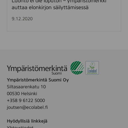
Luonto ei ole loputon – ympäristömerkki
u
o
auttaa elonkirjon säilyttämisessä
k
p
a
u
9.12.2020
n
t
a
o
–
n
t
–
ä
y
l
m
t
p
ä
ä
n
r
Ympäristömerkintä Suomi Oy
ä
i
Siltasaarenkatu 10
y
s
00530 Helsinki
t
t
+358 9 6122 5000
t
ö
joutsen@ecolabel.fi
ä
m
ä
e
Hyödyllisiä linkkejä
S