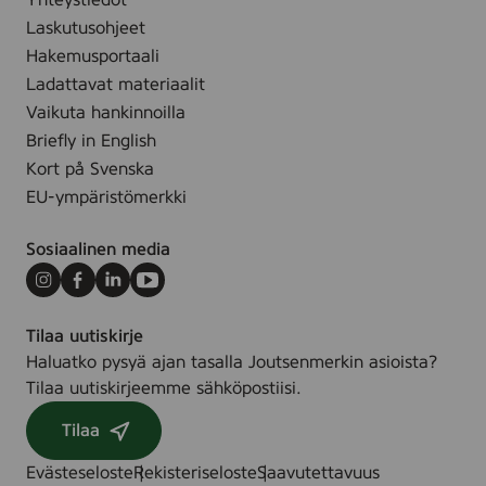
r
Yhteystiedot
u
k
Laskutusohjeet
o
k
Hakemusportaali
m
i
Ladattavat materiaalit
e
a
Vaikuta hankinnoilla
n
u
Briefly in English
l
t
Kort på Svenska
u
t
EU-ympäristömerkki
o
a
n
a
Sosiaalinen media
t
e
o
l
Instagram
Facebook
LinkedIn
Youtube
v
o
u
Tilaa uutiskirje
n
o
Haluatko pysyä ajan tasalla Joutsenmerkin asioista?
k
n
Tilaa uutiskirjeemme sähköpostiisi.
i
n
r
Tilaa
a
j
2
o
Evästeseloste
Rekisteriseloste
Saavutettavuus
1