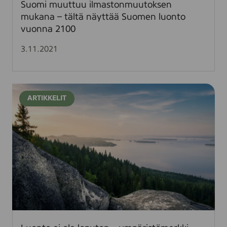
Suomi muuttuu ilmastonmuutoksen
i
mukana – tältä näyttää Suomen luonto
l
vuonna 2100
m
a
3.11.2021
s
t
o
L
n
ARTIKKELIT
u
m
o
u
n
u
t
t
o
o
e
k
i
s
o
e
l
n
e
m
l