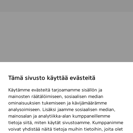
n
0
s
0
ä
i
l
y
t
t
ä
m
i
Tämä sivusto käyttää evästeitä
s
e
Käytämme evästeitä tarjoamamme sisällön ja
s
mainosten räätälöimiseen, sosiaalisen median
s
ominaisuuksien tukemiseen ja kävijämäärämme
ä
analysoimiseen. Lisäksi jaamme sosiaalisen median,
mainosalan ja analytiikka-alan kumppaneillemme
tietoja siitä, miten käytät sivustoamme. Kumppanimme
voivat yhdistää näitä tietoja muihin tietoihin, joita olet