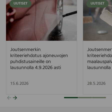
UUTISET
UUTISET
o
o
u
u
t
t
s
s
e
e
n
n
m
m
e
e
Joutsenmerkin
Joutsenmer
r
r
kriteeriehdotus ajoneuvojen
kriteeriehd
k
k
puhdistusaineille on
maalauspalv
i
i
lausunnolla 4.9.2026 asti
lausunnolla 
n
n
k
k
r
r
15.6.2026
28.5.2026
i
i
t
t
e
e
e
e