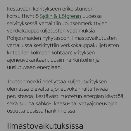
Kestävään kehitykseen erikoistuneen
konsulttiyhtiö
Sjölin & Löfgrenin
uudessa
selvityksessä vertailtiin Joutsenmerkittyjen
verkkokauppakuljetusten vaatimuksia
Pohjoismaiden nykytasoon. Ilmastovaikutusten
vertailussa keskityttiin verkkokauppakuljetusten
kriteerien kolmeen kohtaan: yrityksen
ajoneuvokantaan, uusiin hankintoihin ja
uusiutuvaan energiaan.
Joutsenmerkki edellyttää kuljetusyrityksen
olemassa olevalta ajoneuvokannalta hyvää
perustasoa, kestävästi tuotetun energian käyttöä
sekä suurta sähkö-, kaasu- tai vetyajoneuvojen
osuutta uusissa hankinnoissa.
Ilmastovaikutuksissa