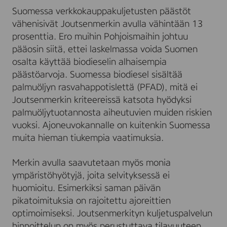
Suomessa verkkokauppakuljetusten päästöt
vähenisivät Joutsenmerkin avulla vähintään 13
prosenttia. Ero muihin Pohjoismaihin johtuu
pääosin siitä, ettei laskelmassa voida Suomen
osalta käyttää biodieselin alhaisempia
päästöarvoja. Suomessa biodiesel sisältää
palmuöljyn rasvahappotislettä (PFAD), mitä ei
Joutsenmerkin kriteereissä katsota hyödyksi
palmuöljytuotannosta aiheutuvien muiden riskien
vuoksi. Ajoneuvokannalle on kuitenkin Suomessa
muita hieman tiukempia vaatimuksia.
Merkin avulla saavutetaan myös monia
ympäristöhyötyjä, joita selvityksessä ei
huomioitu. Esimerkiksi saman päivän
pikatoimituksia on rajoitettu ajoreittien
optimoimiseksi. Joutsenmerkityn kuljetuspalvelun
hinnoittelun on myös perustuttava tilavuuteen,