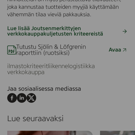
joka kannustaa tuotteiden myyjiä käyttämään
vähemmän tilaa vieviä pakkauksia.
Lue lisää Joutsenmerkittyjen
verkkokauppakuljetusten kriteereistä
Siirry
julkaisuun
Tutustu Sjölin & Löfgrenin
Avaa
raporttiin (ruotsiksi)
ilmasto
kriteerit
liikenne
logistiikka
verkkokauppa
Jaa sosiaalisessa mediassa
Jaa
Jaa
Jaa
Facebookissa
LinkedInissä
X:ssä
Lue seuraavaksi
J
J