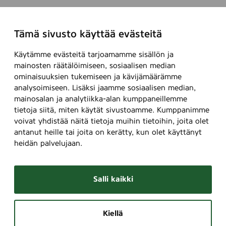
n
l
l
a
Tämä sivusto käyttää evästeitä
a
1
u
9
Käytämme evästeitä tarjoamamme sisällön ja
s
.
mainosten räätälöimiseen, sosiaalisen median
u
8
ominaisuuksien tukemiseen ja kävijämäärämme
n
.
analysoimiseen. Lisäksi jaamme sosiaalisen median,
n
2
mainosalan ja analytiikka-alan kumppaneillemme
o
0
tietoja siitä, miten käytät sivustoamme. Kumppanimme
l
2
voivat yhdistää näitä tietoja muihin tietoihin, joita olet
l
6
antanut heille tai joita on kerätty, kun olet käyttänyt
a
a
heidän palvelujaan.
4
s
.
t
Salli kaikki
9
i
.
2
Kiellä
0