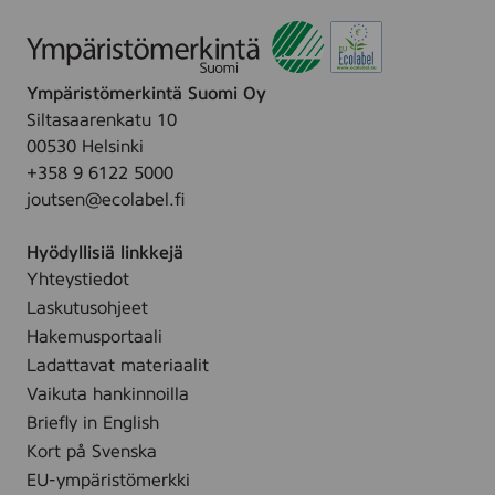
r
r
i
i
e
e
h
h
Ympäristömerkintä Suomi Oy
d
d
Siltasaarenkatu 10
o
o
00530 Helsinki
t
t
+358 9 6122 5000
u
u
joutsen@ecolabel.fi
s
s
a
m
Hyödyllisiä linkkejä
j
a
Yhteystiedot
o
a
Laskutusohjeet
n
l
Hakemusportaali
e
a
Ladattavat materiaalit
u
u
Vaikuta hankinnoilla
v
s
Briefly in English
o
p
Kort på Svenska
j
a
EU-ympäristömerkki
e
l