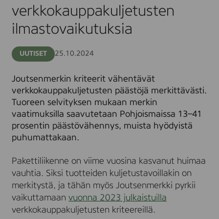
verkkokauppakuljetusten
ilmastovaikutuksia
25.10.2024
UUTISET
Joutsenmerkin kriteerit vähentävät
verkkokauppakuljetusten päästöjä merkittävästi.
Tuoreen selvityksen mukaan merkin
vaatimuksilla saavutetaan Pohjoismaissa 13–41
prosentin päästövähennys, muista hyödyistä
puhumattakaan.
Pakettiliikenne on viime vuosina kasvanut huimaa
vauhtia. Siksi tuotteiden kuljetustavoillakin on
merkitystä, ja tähän myös Joutsenmerkki pyrkii
vaikuttamaan
vuonna 2023 julkaistuilla
verkkokauppakuljetusten kriteereillä.