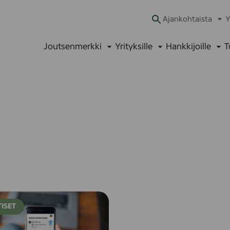
Ajankohtaista
Y
Ava
alav
Joutsenmerkki
Yrityksille
Hankkijoille
T
Avaa
Avaa
Ava
alavalikko
alavalikko
alav
ISET