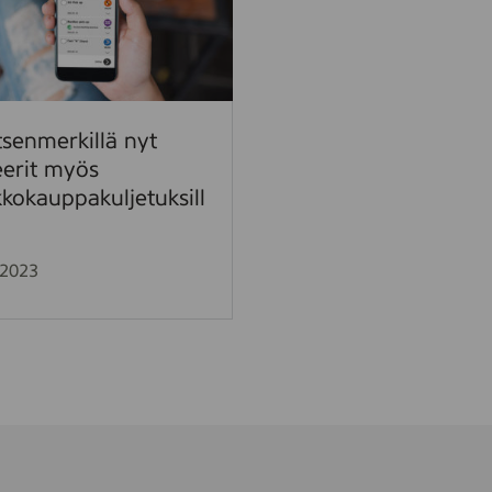
tsenmerkillä nyt
eerit myös
kokauppakuljetuksill
.2023