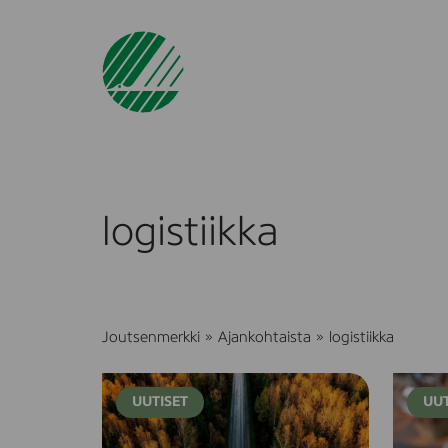
logistiikka
Joutsenmerkki
»
Ajankohtaista
»
logistiikka
J
J
UUTISET
UUT
o
o
u
u