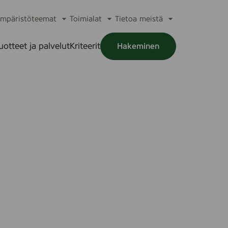
mpäristöteemat
Toimialat
Tietoa meistä
a
Avaa
Avaa
Avaa
alikko
alavalikko
alavalikko
alavalikko
uotteet ja palvelut
Kriteerit
Hakeminen
a
alikko