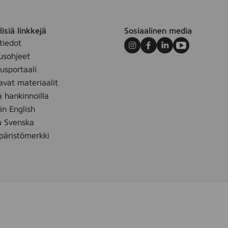
isiä linkkejä
Sosiaalinen media
tiedot
Instagram
Facebook
LinkedIn
Youtube
usohjeet
sportaali
avat materiaalit
a hankinnoilla
 in English
å Svenska
äristömerkki