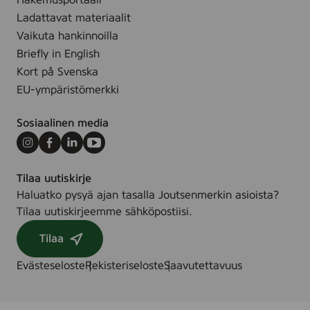
Hakemusportaali
ä
ä
Ladattavat materiaalit
n
v
Vaikuta hankinnoilla
v
a
Briefly in English
i
s
Kort på Svenska
n
t
EU-ympäristömerkki
k
u
i
u
Sosiaalinen media
t
l
y
l
Instagram
Facebook
LinkedIn
Youtube
m
i
p
Tilaa uutiskirje
s
ä
Haluatko pysyä ajan tasalla Joutsenmerkin asioista?
t
r
Tilaa uutiskirjeemme sähköpostiisi.
a
i
k
Tilaa
s
u
t
l
Evästeseloste
Rekisteriseloste
Saavutettavuus
ö
u
v
t
a