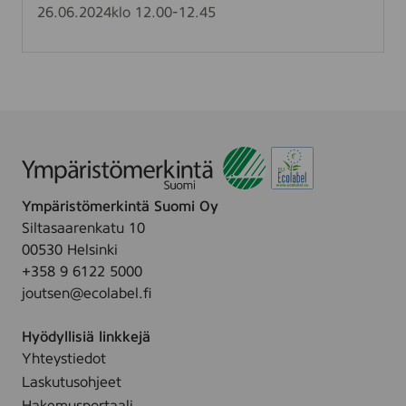
y
L
e
P
26.06.2024
klo 12.00-12.45
n
u
n
o
e
a
h
Y
s
j
m
s
o
p
a
l
ä
a
r
–
i
m
s
i
Ympäristömerkintä Suomi Oy
t
t
Siltasaarenkatu 10
ö
e
00530 Helsinki
m
n
+358 9 6122 5000
e
e
joutsen@ecolabel.fi
r
d
k
i
Hyödyllisiä linkkejä
i
s
Yhteystiedot
n
t
Laskutusohjeet
n
ä