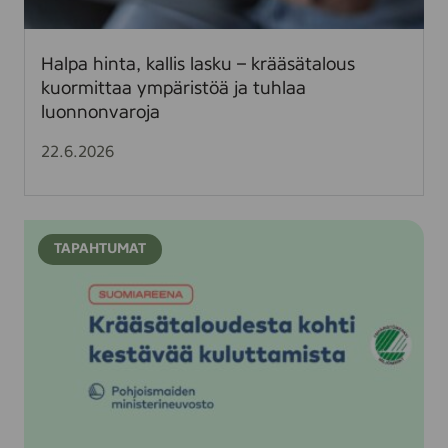
a
,
k
Halpa hinta, kallis lasku – krääsätalous
a
kuormittaa ympäristöä ja tuhlaa
l
luonnonvaroja
l
i
22.6.2026
s
l
a
K
s
TAPAHTUMAT
r
k
ä
u
ä
–
s
k
ä
r
t
ä
a
ä
l
s
o