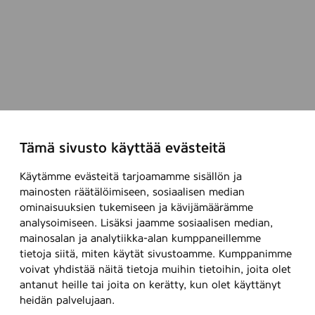
u
s
s
t
t
u
a
u
?
l
-
l
k
i
e
s
s
Tämä sivusto käyttää evästeitä
i
k
i
u
Käytämme evästeitä tarjoamamme sisällön ja
n
s
mainosten räätälöimiseen, sosiaalisen median
h
t
ominaisuuksien tukemiseen ja kävijämäärämme
a
e
analysoimiseen. Lisäksi jaamme sosiaalisen median,
n
l
mainosalan ja analytiikka-alan kumppaneillemme
k
tietoja siitä, miten käytät sivustoamme. Kumppanimme
u
i
voivat yhdistää näitä tietoja muihin tietoihin, joita olet
S
n
antanut heille tai joita on kerätty, kun olet käyttänyt
u
t
heidän palvelujaan.
o