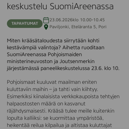
SuomiAreenassa
keskustelu SuomiAreenassa
23.06.2026
klo 10.00-10.45
TAPAHTUMAT
Paviljonki, Eteläranta 5, Pori
Miten krääsätaloudesta siirrytään kohti
kestävämpiä valintoja? Aihetta ruoditaan
SuomiAreenassa Pohjoismaiden
ministerineuvoston ja Joutsenmerkin
järjestämässä paneelikeskustelussa 23.6. klo 10.
Pohjoismaat kuuluvat maailman eniten
kuluttaviin maihin – ja tahti vain kiihtyy.
Esimerkiksi kiinalaisista verkkokaupoista tehtyjen
halpaostosten määrä on kasvanut
räjähdysmaisesti. Krääsä tulee meille kuitenkin
lopulta kalliiksi: se kuormittaa ympäristöä,
heikentää reilua kilpailua ja altistaa kuluttajat