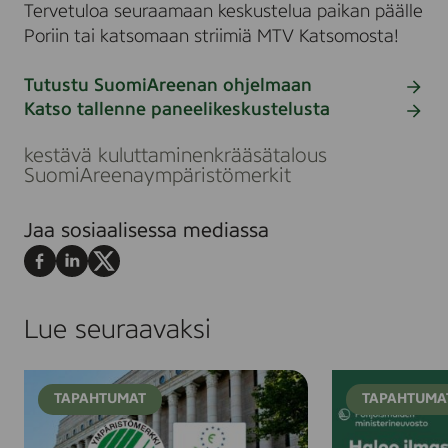
Tervetuloa seuraamaan keskustelua paikan päälle
Poriin tai katsomaan striimiä MTV Katsomosta!
Tutustu SuomiAreenan ohjelmaan
Siirry
Katso tallenne paneelikeskustelusta
julkaisuun
Siirry
julkaisuun
kestävä kuluttaminen
krääsätalous
SuomiAreena
ympäristömerkit
Jaa sosiaalisessa mediassa
Jaa
Jaa
Jaa
Facebookissa
LinkedInissä
X:ssä
Lue seuraavaksi
W
H
TAPAHTUMAT
TAPAHTUMA
e
a
b
l