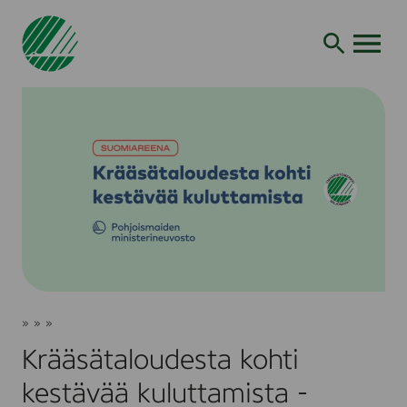
Siirry
hakuun
AVAA VALI
Krääsätaloudesta
Joutsenmerkki
»
»
»
kohti
Ajankohtaista
Tapahtumat
kestävää
Krääsätaloudesta kohti
kuluttamista
-
kestävää kuluttamista -
keskustelu