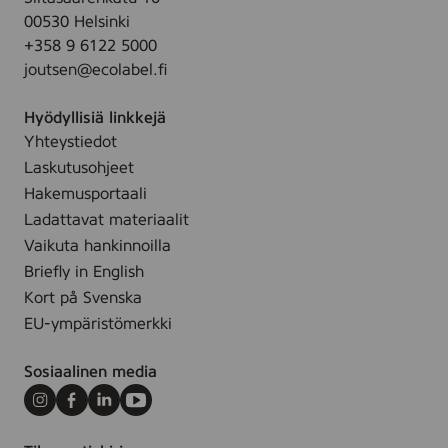
e
j
00530 Helsinki
r
a
+358 9 6122 5000
p
k
joutsen@ecolabel.fi
e
i
s
e
Hyödyllisiä linkkejä
u
r
Yhteystiedot
s
t
Laskutusohjeet
ä
o
Hakemusportaali
ä
t
Ladattavat materiaalit
n
a
Vaikuta hankinnoilla
t
l
Briefly in English
e
o
Kort på Svenska
l
u
EU-ympäristömerkki
y
s
t
–
Sosiaalinen media
u
m
l
i
Instagram
Facebook
LinkedIn
Youtube
e
k
e
ä