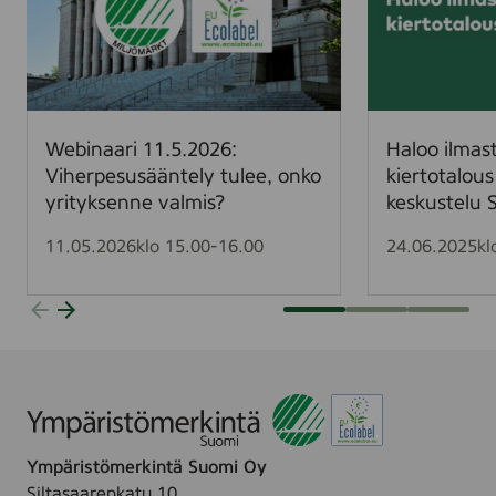
i
o
n
o
a
i
a
l
r
m
i
a
Webinaari 11.5.2026:
Haloo ilmast
1
s
Viherpesusääntely tulee, onko
kiertotalous
1
t
yrityksenne valmis?
keskustelu
.
o
5
t
11.05.2026
klo 15.00-16.00
24.06.2025
kl
.
a
2
v
0
o
2
i
6
t
:
t
V
e
i
e
Ympäristömerkintä Suomi Oy
h
t
Siltasaarenkatu 10