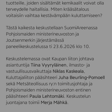
tuotteille, joiden sisältämät kemikaalit voivat olla
terveydelle haitallisia. Miten krääsätalous
voitaisiin vaihtaa kestävämpään kuluttamiseen?
Tästä kaikesta keskustellaan SuomiAreenassa
Pohjoismaiden ministerineuvoston ja
Joutsenmerkin järjestämässä
paneelikeskustelussa ti 23.6.2026 klo 10.
Keskustelemassa ovat Kaupan liiton johtava
asiantuntija
Tiina Vyyryläinen
, ilmasto- ja
vastuullisuusvaikuttaja
Niklas Kaskeala
,
Kuluttajaliiton pääsihteeri
Juha Beurling-Pomoell
sekä Metsäteollisuus ry:n toimitusjohtaja ja
Pohjoismaiden ministerineuvoston entinen
pääsihteeri
Paula Lehtomäki
. Keskustelun
juontajana toimii
Merja Mähkä
.