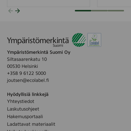
r
n
i
-
s
K
t
a
ö
l
m
l
e
s
r
t
Ympäristömerkintä Suomi Oy
k
r
Siltasaarenkatu 10
i
ö
00530 Helsinki
n
m
+358 9 6122 5000
n
Y
joutsen@ecolabel.fi
ä
m
l
p
Hyödyllisiä linkkejä
l
ä
Yhteystiedot
ä
r
Laskutusohjeet
–
i
Hakemusportaali
p
s
Ladattavat materiaalit
o
t