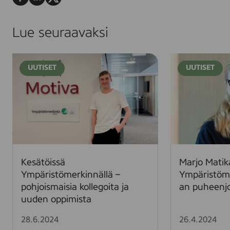
Jaa
Jaa
Jaa
Facebookissa
LinkedInissä
X:ssä
Lue seuraavaksi
K
M
UUTISET
UUTISET
e
a
s
r
ä
j
t
o
ö
M
i
a
s
t
s
i
Kesätöissä
Marjo Matik
ä
k
Ympäristömerkinnällä –
Ympäristöm
Y
a
pohjoismaisia kollegoita ja
an puheenjo
m
i
uuden oppimista
p
n
ä
e
28.6.2024
26.4.2024