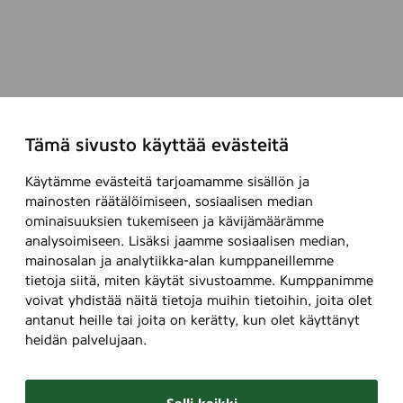
t
n
a
p
j
u
a
h
u
e
u
e
Tämä sivusto käyttää evästeitä
d
n
e
j
Käytämme evästeitä tarjoamamme sisällön ja
n
o
mainosten räätälöimiseen, sosiaalisen median
o
h
ominaisuuksien tukemiseen ja kävijämäärämme
p
t
analysoimiseen. Lisäksi jaamme sosiaalisen median,
p
a
mainosalan ja analytiikka-alan kumppaneillemme
i
j
tietoja siitä, miten käytät sivustoamme. Kumppanimme
m
a
voivat yhdistää näitä tietoja muihin tietoihin, joita olet
i
k
antanut heille tai joita on kerätty, kun olet käyttänyt
s
s
heidän palvelujaan.
t
i
a