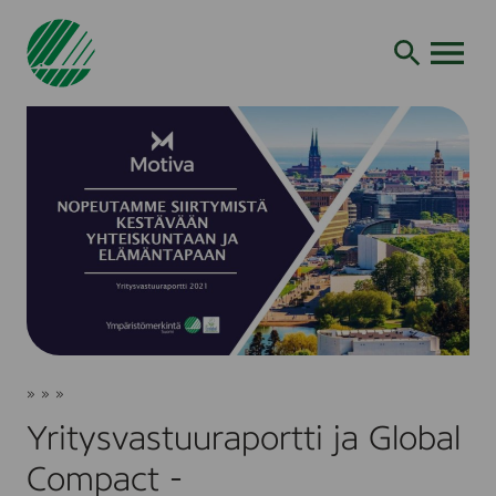
Siirry
hakuun
AVAA VALI
Yritysvastuuraportti
Joutsenmerkki
»
»
»
ja
Ajankohtaista
Uutiset
Global
Yritysvastuuraportti ja Global
Compact
-
Compact -
toimenpidesuunnitelma