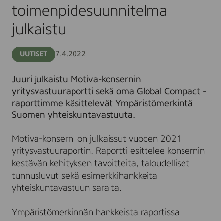
julkaistu
toimenpidesuunnitelma
julkaistu
7.4.2022
UUTISET
Juuri julkaistu Motiva-konsernin
yritysvastuuraportti sekä oma Global Compact -
raporttimme käsittelevät Ympäristömerkintä
Suomen yhteiskuntavastuuta.
Motiva-konserni on julkaissut vuoden 2021
yritysvastuuraportin. Raportti esittelee konsernin
kestävän kehityksen tavoitteita, taloudelliset
tunnusluvut sekä esimerkkihankkeita
yhteiskuntavastuun saralta.
Ympäristömerkinnän hankkeista raportissa