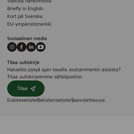
Vaikuta hankinnoilla
h
ö
Briefly in English
j
m
Kort på Svenska
o
e
EU-ympäristömerkki
i
r
s
k
Sosiaalinen media
m
i
a
n
Instagram
Facebook
LinkedIn
Youtube
i
t
s
ä
Tilaa uutiskirje
i
l
Haluatko pysyä ajan tasalla Joutsenmerkin asioista?
a
a
Tilaa uutiskirjeemme sähköpostiisi.
k
u
Tilaa
o
t
l
a
Evästeseloste
Rekisteriseloste
Saavutettavuus
l
k
e
u
g
n
o
n
i
a