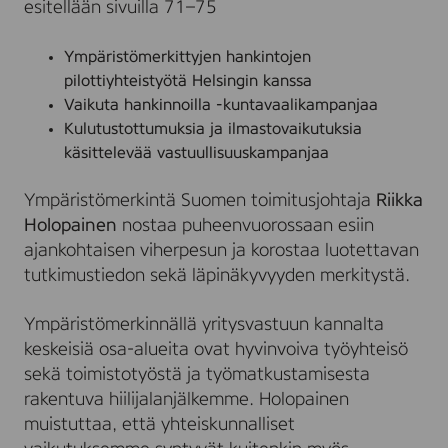
esitellään sivuilla 71–75
Ympäristömerkittyjen hankintojen
pilottiyhteistyötä Helsingin kanssa
Vaikuta hankinnoilla -kuntavaalikampanjaa
Kulutustottumuksia ja ilmastovaikutuksia
käsittelevää vastuullisuuskampanjaa
Ympäristömerkintä Suomen toimitusjohtaja
Riikka
Holopainen
nostaa puheenvuorossaan esiin
ajankohtaisen viherpesun ja korostaa luotettavan
tutkimustiedon sekä läpinäkyvyyden merkitystä.
Ympäristömerkinnällä yritysvastuun kannalta
keskeisiä osa-alueita ovat hyvinvoiva työyhteisö
sekä toimistotyöstä ja työmatkustamisesta
rakentuva hiilijalanjälkemme. Holopainen
muistuttaa, että yhteiskunnalliset