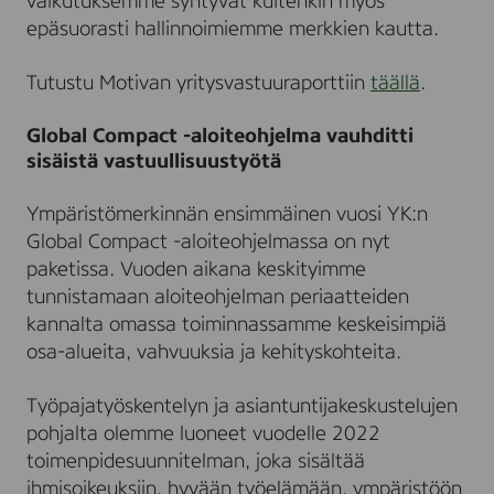
vaikutuksemme syntyvät kuitenkin myös
epäsuorasti hallinnoimiemme merkkien kautta.
Tutustu Motivan yritysvastuuraporttiin
täällä
.
Global Compact -aloiteohjelma vauhditti
sisäistä vastuullisuustyötä
Ympäristömerkinnän ensimmäinen vuosi YK:n
Global Compact -aloiteohjelmassa on nyt
paketissa. Vuoden aikana keskityimme
tunnistamaan aloiteohjelman periaatteiden
kannalta omassa toiminnassamme keskeisimpiä
osa-alueita, vahvuuksia ja kehityskohteita.
Työpajatyöskentelyn ja asiantuntijakeskustelujen
pohjalta olemme luoneet vuodelle 2022
toimenpidesuunnitelman, joka sisältää
ihmisoikeuksiin, hyvään työelämään, ympäristöön