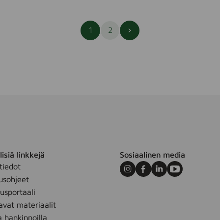
Seuraava
1
2
sivu
isiä linkkejä
Sosiaalinen media
tiedot
Instagram
Facebook
LinkedIn
Youtube
usohjeet
sportaali
avat materiaalit
a hankinnoilla