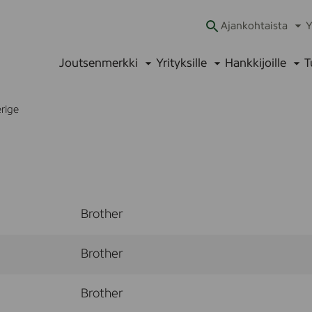
Ajankohtaista
Y
Ava
alav
Joutsenmerkki
Yrityksille
Hankkijoille
T
Avaa
Avaa
Ava
alavalikko
alavalikko
alav
rige
Brother
Brother
Brother