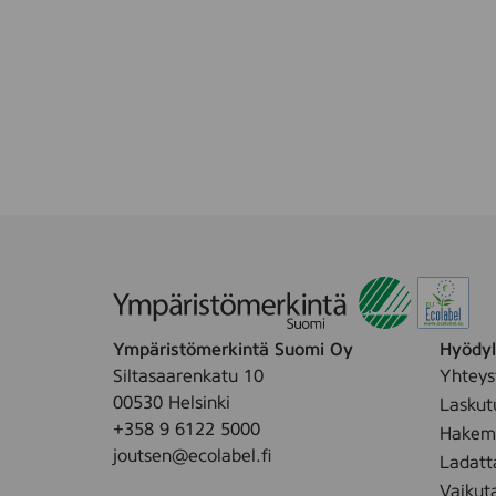
Ympäristömerkintä Suomi Oy
Hyödyll
Siltasaarenkatu 10
Yhteys
00530 Helsinki
Laskut
+358 9 6122 5000
Hakemu
joutsen@ecolabel.fi
Ladatt
Vaikut