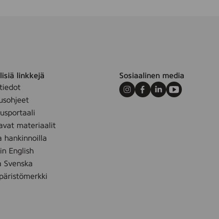
isiä linkkejä
Sosiaalinen media
tiedot
Instagram
Facebook
LinkedIn
Youtube
usohjeet
sportaali
avat materiaalit
a hankinnoilla
 in English
å Svenska
äristömerkki