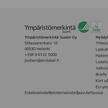
Ympäristömerkintä Suomi Oy
Hyödyll
Siltasaarenkatu 10
Yhteys
00530 Helsinki
Laskut
+358 9 6122 5000
Hakemu
joutsen@ecolabel.fi
Ladatt
Vaikut
Briefly
Kort p
EU-ymp
Evästeseloste
Rekisteriseloste
Saavutettavuus