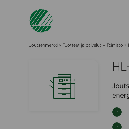
Joutsenmerkki
»
Tuotteet ja palvelut
»
Toimisto
»
HL
Jouts
energ