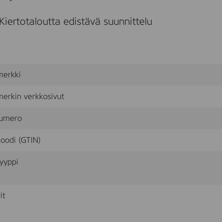
Kiertotaloutta edistävä suunnittelu
merkki
erkin verkkosivut
umero
oodi (GTIN)
yyppi
it