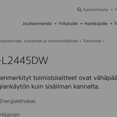
Ajankohtaista
Y
Ava
alav
Joutsenmerkki
Yrityksille
Hankkijoille
T
Avaa
Avaa
Ava
alavalikko
alavalikko
alav
H
Kopiokoneet, tulostimet ja monitoimilaitteet
»
Tulostimet
»
L
-
L
-L2445DW
2
4
4
5
enmerkityt toimistolaitteet ovat vähäpääs
D
W
iankäytön kuin sisäilman kannalta.
Energiatehokas
Hiljainen