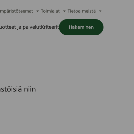
mpäristöteemat
Toimialat
Tietoa meistä
a
Avaa
Avaa
Avaa
alikko
alavalikko
alavalikko
alavalikko
uotteet ja palvelut
Kriteerit
Hakeminen
a
alikko
töisiä niin