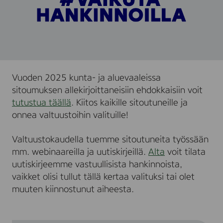
n
o
i
l
l
a
Vuoden 2025 kunta- ja aluevaaleissa
sitoumuksen allekirjoittaneisiin ehdokkaisiin voit
tutustua täällä
. Kiitos kaikille sitoutuneille ja
onnea valtuustoihin valituille!
Valtuustokaudella tuemme sitoutuneita työssään
mm. webinaareilla ja uutiskirjeillä.
Alta
voit tilata
uutiskirjeemme vastuullisista hankinnoista,
vaikket olisi tullut tällä kertaa valituksi tai olet
muuten kiinnostunut aiheesta.