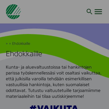
Siirry
hakuun
AVAA VALI
J
»
»
Ehdokkaille
o
V
Ehdokkaille
u
a
t
i
s
k
Kunta- ja aluevaltuustoissa tai hankintojen
e
u
n
t
parissa työskennellessäsi voit osaltasi vaikuttaa,
m
a
että julkisilla varoilla tehdään esimerkillisen
e
h
vastuullisia hankintoja, kuten suomalaiset
r
a
odottavat. Tutustu valtuutetuille tarjoamiimme
k
n
materiaaleihin tai tilaa uutiskirjeemme!
k
k
i
i
n