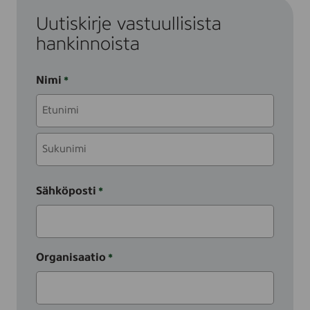
Uutiskirje vastuullisista
hankinnoista
Nimi
(Pakollinen)
Etunimi
Sukunimi
Sähköposti
(Pakollinen)
Organisaatio
(Pakollinen)