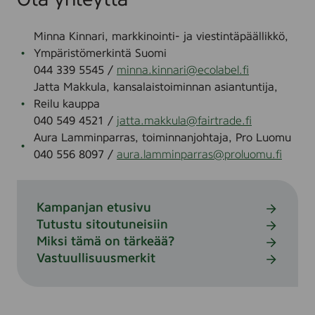
Ota yhteyttä
Minna Kinnari, markkinointi- ja viestintäpäällikkö,
Ympäristömerkintä Suomi
044 339 5545 /
minna.kinnari@ecolabel.fi
Jatta Makkula, kansalaistoiminnan asiantuntija,
Reilu kauppa
040 549 4521 /
jatta.makkula@fairtrade.fi
Aura Lamminparras, toiminnanjohtaja, Pro Luomu
040 556 8097 /
aura.lamminparras@proluomu.fi
Kampanjan etusivu
S
Tutustu sitoutuneisiin
i
S
Miksi tämä on tärkeää?
i
i
S
Vastuullisuusmerkit
r
i
i
S
r
r
i
i
y
r
r
i