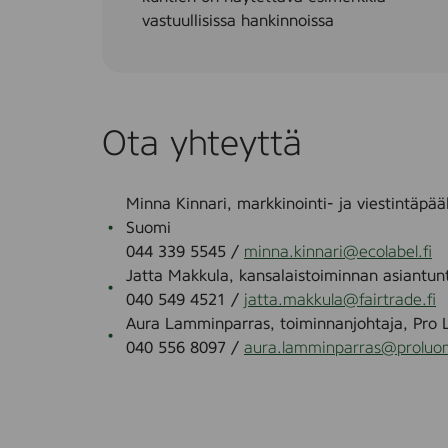
vastuullisissa hankinnoissa
Ota yhteyttä
Minna Kinnari, markkinointi- ja viestintäpä
Suomi
044 339 5545 /
minna.kinnari@ecolabel.fi
Jatta Makkula, kansalaistoiminnan asiantunt
040 549 4521 /
jatta.makkula@fairtrade.fi
Aura Lamminparras, toiminnanjohtaja, Pro
040 556 8097 /
aura.lamminparras@proluom