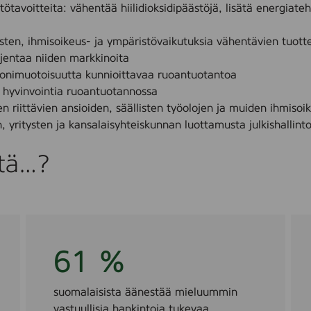
ötavoitteita: vähentää hiilidioksidipäästöjä, lisätä energiate
isten, ihmisoikeus- ja ympäristövaikutuksia vähentävien tuotte
ajentaa niiden markkinoita
onimuotoisuutta kunnioittavaa ruoantuotantoa
n hyvinvointia ruoantuotannossa
n riittävien ansioiden, säällisten työolojen ja muiden ihmiso
n, yritysten ja kansalaisyhteiskunnan luottamusta julkishallint
ttä…?
61 %
suomalaisista äänestää mieluummin
vastuullisia hankintoja tukevaa