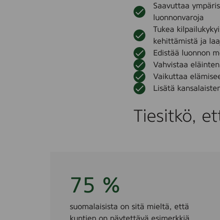
Saavuttaa ympärist
luonnonvaroja
Tukea kilpailukyky
kehittämistä ja la
Edistää luonnon m
Vahvistaa eläinte
Vaikuttaa elämisee
Lisätä kansalaiste
Tiesitkö, e
75 %
suomalaisista on sitä mieltä, että
kuntien on näytettävä esimerkkiä