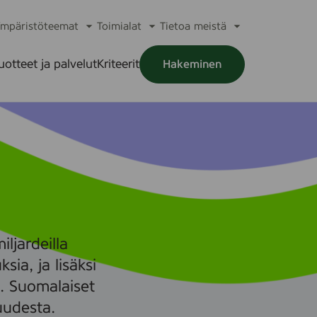
mpäristöteemat
Toimialat
Tietoa meistä
a
Avaa
Avaa
Avaa
alikko
alavalikko
alavalikko
alavalikko
uotteet ja palvelut
Kriteerit
Hakeminen
a
alikko
ljardeilla
ksia, ja lisäksi
ä. Suomalaiset
uudesta.