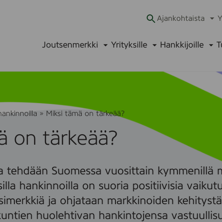
Ajankohtaista
Y
Ava
alav
Joutsenmerkki
Yrityksille
Hankkijoille
T
Avaa
Avaa
Ava
alavalikko
alavalikko
alav
hankinnoilla
»
Miksi tämä on tärkeää?
ä on tärkeää?
ja tehdään Suomessa vuosittain kymmenillä mi
silla hankinnoilla on suoria positiivisia vaikutu
esimerkkiä ja ohjataan markkinoiden kehityst
untien huolehtivan hankintojensa vastuullis