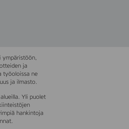
tsi ympäristöön,
otteiden ja
a työoloissa ne
us ja ilmasto.
lueilla. Yli puolet
iinteistöjen
vimpiä hankintoja
nnat.