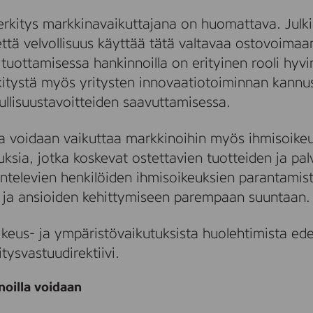
erkitys markkinavaikuttajana on huomattava. Julkis
ttä velvollisuus käyttää tätä valtavaa ostovoimaan
n tuottamisessa hankinnoilla on erityinen rooli hyv
rkitystä myös yritysten innovaatiotoiminnan kannu
ullisuustavoitteiden saavuttamisessa.
illa voidaan vaikuttaa markkinoihin myös ihmisoik
ksia, jotka koskevat ostettavien tuotteiden ja pal
ntelevien henkilöiden ihmisoikeuksien parantamis
n ja ansioiden kehittymiseen parempaan suuntaan.
ikeus- ja ympäristövaikutuksista huolehtimista ed
tysvastuudirektiivi.
noilla voidaan