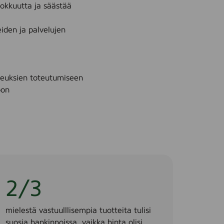
hokkuutta ja säästää
iden ja palvelujen
ikeuksien toteutumiseen
oon
2/3
mielestä vastuulllisempia tuotteita tulisi
suosia hankinnoissa, vaikka hinta olisi