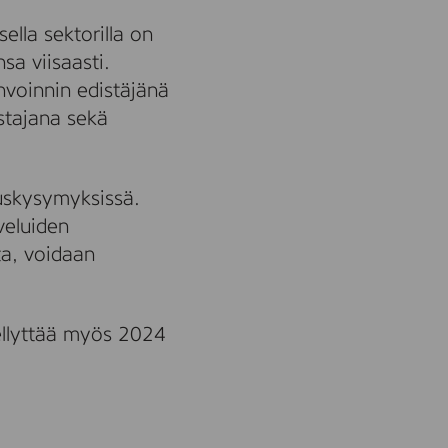
ella sektorilla on
sa viisaasti.
invoinnin edistäjänä
stajana sekä
euskysymyksissä.
veluiden
ta, voidaan
ellyttää myös 2024