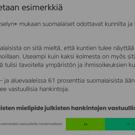
etaan esimerkkiä
yselyn* mukaan suomalaiset odottavat kunnilta ja
laisista on sitä mieltä, että kuntien tulee näyttä
nnoillaan. Useampi kuin kaksi kolmesta on myös sitä
jä tulisi tavoitella ympäristön ja ihmisoikeuksien k
 ja aluevaaleissa 61 prosenttia suomalaisista ä
ee vastuullisia hankintoja.