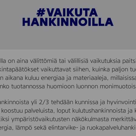
illa on aina välittömiä tai välillisiä vaikutuksia pai
intapäätökset vaikuttavat siihen, kuinka paljon tu
n aikana kuluu energiaa ja materiaaleja, millaisiss
anko tuotannossa huomioon luonnon monimuotoisu
hankinnoista yli 2/3 tehdään kunnissa ja hyvinvointia
koostuu palveluista, loput kulutushankinnoista ja k
kiksi ympäristövaikutusten näkökulmasta merkittä
rgia, lämpö sekä elintarvike- ja ruokapalveluhanki