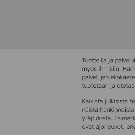
Tuotteilla ja palvelu
myös ihmisiin. Hank
palvelujen elinkaare
tuotetaan ja oteta
Kaikista julkisista 
näistä hankinnoista 
ylläpidosta. Esimer
ovat ajoneuvot, ene