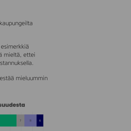
 kaupungeilta
ä esimerkkiä
 mieltä, ettei
ustannuksella.
änestää mieluummin