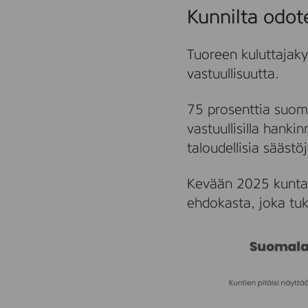
Kunnilta odot
Tuoreen kuluttajak
vastuullisuutta.
75 prosenttia suoma
vastuullisilla hanki
taloudellisia säästö
Kevään 2025 kunta-
ehdokasta, joka tuk