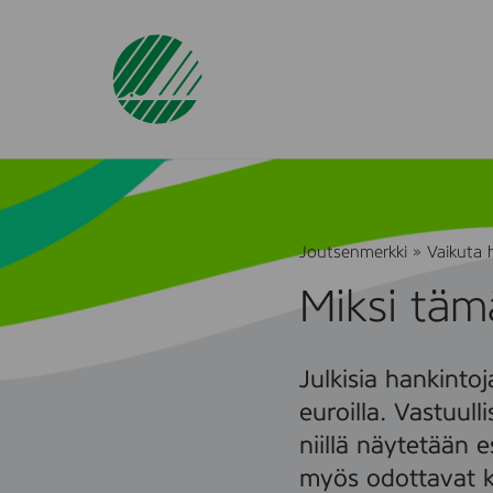
Joutsenmerkki
»
Vaikuta 
Miksi täm
Julkisia hankinto
euroilla. Vastuulli
niillä näytetään 
myös odottavat k