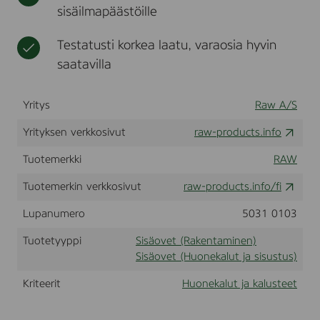
a
sisäilmapäästöille
t
l
k
Testatusti korkea laatu, varaosia hyvin
R
A
saatavilla
W
Yritys
Raw A/S
Yrityksen verkkosivut
raw-products.info
Tuotemerkki
RAW
Tuotemerkin verkkosivut
raw-products.info/fi
Lupanumero
5031 0103
Tuotetyyppi
Sisäovet (Rakentaminen)
Sisäovet (Huonekalut ja sisustus)
Kriteerit
Huonekalut ja kalusteet