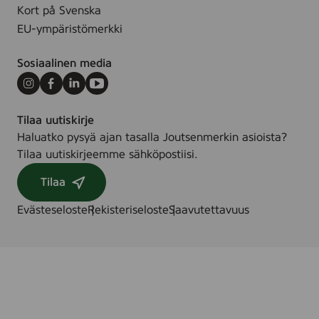
Kort på Svenska
EU-ympäristömerkki
Sosiaalinen media
Instagram
Facebook
LinkedIn
Youtube
Tilaa uutiskirje
Haluatko pysyä ajan tasalla Joutsenmerkin asioista?
Tilaa uutiskirjeemme sähköpostiisi.
Tilaa
Evästeseloste
Rekisteriseloste
Saavutettavuus