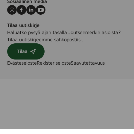
Sosiaalinen media
Instagram
Facebook
LinkedIn
Youtube
Tilaa uutiskirje
Haluatko pysyä ajan tasalla Joutsenmerkin asioista?
Tilaa uutiskirjeemme sähköpostiisi.
Tilaa
Evästeseloste
Rekisteriseloste
Saavutettavuus