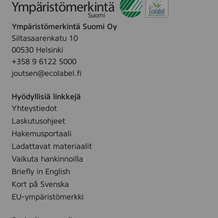
Ympäristömerkintä Suomi Oy
Siltasaarenkatu 10
00530 Helsinki
+358 9 6122 5000
joutsen@ecolabel.fi
Hyödyllisiä linkkejä
Yhteystiedot
Laskutusohjeet
Hakemusportaali
Ladattavat materiaalit
Vaikuta hankinnoilla
Briefly in English
Kort på Svenska
EU-ympäristömerkki