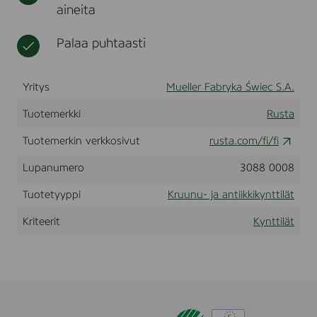
aineita
0
t
l
x
i
2
i
Palaa puhtaasti
2
n
m
a
m
t
,
Yritys
Mueller Fabryka Świec S.A.
2
0
Tuotemerkki
Rusta
p
c
Tuotemerkin verkkosivut
rusta.com/fi/fi
s
Lupanumero
3088 0008
Tuotetyyppi
Kruunu- ja antiikkikynttilät
Kriteerit
Kynttilät