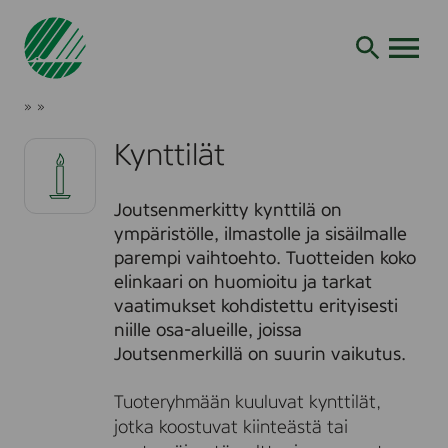
Siirry
hakuun
AVAA VALI
K
J
»
»
y
o
K
n
u
r
Kynttilät
t
t
i
t
s
t
i
e
e
Joutsenmerkitty kynttilä on
l
n
e
ä
ympäristölle, ilmastolle ja sisäilmalle
m
r
t
parempi vaihtoehto. Tuotteiden koko
e
i
elinkaari on huomioitu ja tarkat
r
t
k
vaatimukset kohdistettu erityisesti
k
niille osa-alueille, joissa
i
Joutsenmerkillä on suurin vaikutus.
Tuoteryhmään kuuluvat kynttilät,
jotka koostuvat kiinteästä tai