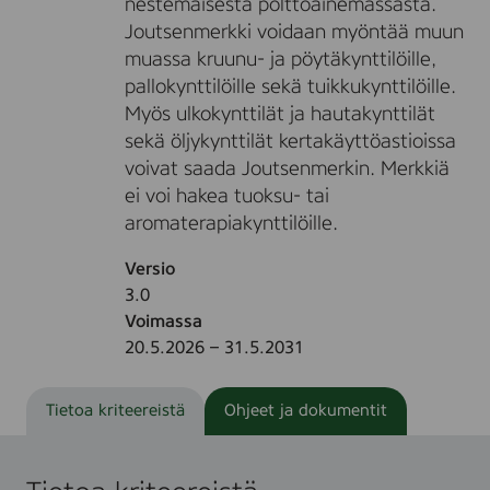
nestemäisestä polttoainemassasta.
Joutsenmerkki voidaan myöntää muun
muassa kruunu- ja pöytäkynttilöille,
pallokynttilöille sekä tuikkukynttilöille.
Myös ulkokynttilät ja hautakynttilät
sekä öljykynttilät kertakäyttöastioissa
voivat saada Joutsenmerkin. Merkkiä
ei voi hakea tuoksu- tai
aromaterapiakynttilöille.
Versio
3.0
Voimassa
20.5.2026 – 31.5.2031
Tietoa kriteereistä
Ohjeet ja dokumentit