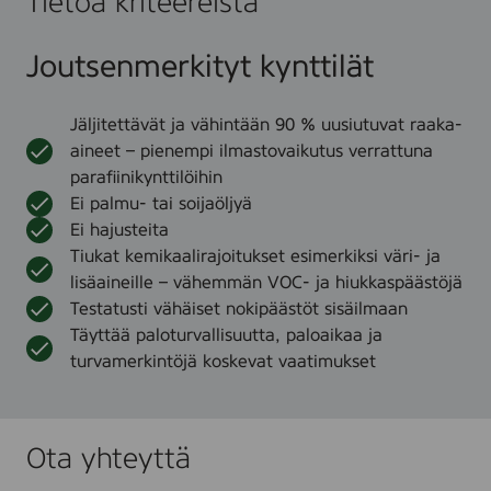
Tietoa kriteereistä
Joutsenmerkityt kynttilät
Jäljitettävät ja vähintään 90 % uusiutuvat raaka-
aineet – pienempi ilmastovaikutus verrattuna
parafiinikynttilöihin
Ei palmu- tai soijaöljyä
Ei hajusteita
Tiukat kemikaalirajoitukset esimerkiksi väri- ja
lisäaineille – vähemmän VOC- ja hiukkaspäästöjä
Testatusti vähäiset nokipäästöt sisäilmaan
Täyttää paloturvallisuutta, paloaikaa ja
turvamerkintöjä koskevat vaatimukset
Ota yhteyttä