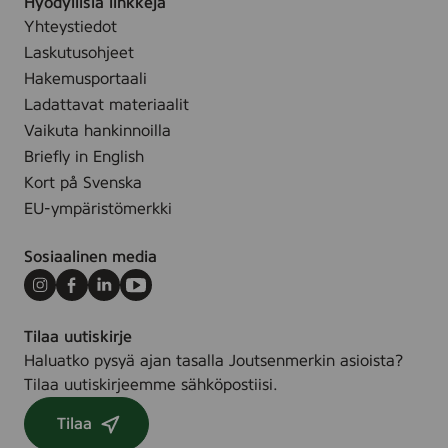
Hyödyllisiä linkkejä
Yhteystiedot
Laskutusohjeet
Hakemusportaali
Ladattavat materiaalit
Vaikuta hankinnoilla
Briefly in English
Kort på Svenska
EU-ympäristömerkki
Sosiaalinen media
Instagram
Facebook
LinkedIn
Youtube
Tilaa uutiskirje
Haluatko pysyä ajan tasalla Joutsenmerkin asioista?
Tilaa uutiskirjeemme sähköpostiisi.
Tilaa