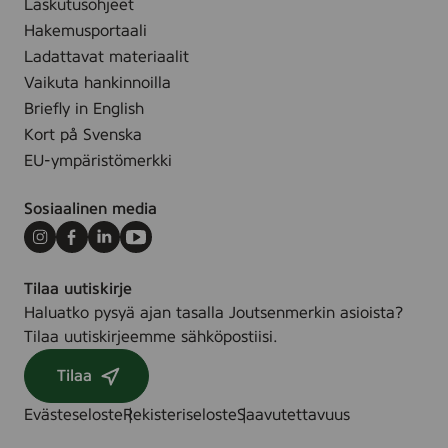
Laskutusohjeet
Hakemusportaali
Ladattavat materiaalit
Vaikuta hankinnoilla
Briefly in English
Kort på Svenska
EU-ympäristömerkki
Sosiaalinen media
Instagram
Facebook
LinkedIn
Youtube
Tilaa uutiskirje
Haluatko pysyä ajan tasalla Joutsenmerkin asioista?
Tilaa uutiskirjeemme sähköpostiisi.
Tilaa
Evästeseloste
Rekisteriseloste
Saavutettavuus