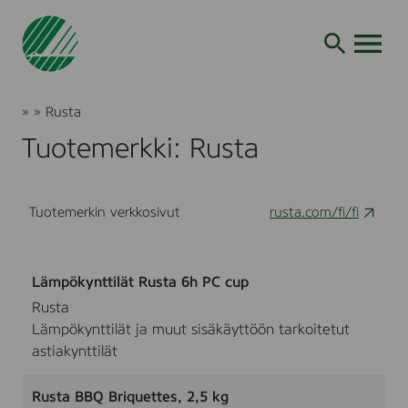
Siirry
hakuun
AVAA VALI
Joutsenmerkki
»
»
Rusta
Tuotteet
Tuotemerkki: Rusta
ja
palvelut
Tuotemerkin verkkosivut
rusta.com/fi/fi
Lämpökynttilät Rusta 6h PC cup
Rusta
Lämpökynttilät ja muut sisäkäyttöön tarkoitetut
astiakynttilät
Rusta BBQ Briquettes, 2,5 kg