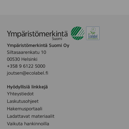
u
P
o
l
i
c
k
y
Ympäristömerkintä Suomi Oy
,
C
Siltasaarenkatu 10
z
00530 Helsinki
e
+358 9 6122 5000
c
h
joutsen@ecolabel.fi
R
e
Hyödyllisiä linkkejä
p
u
Yhteystiedot
b
Laskutusohjeet
l
i
Hakemusportaali
c
Ladattavat materiaalit
Vaikuta hankinnoilla