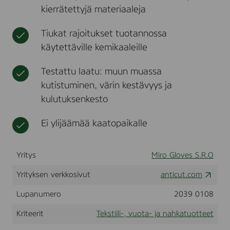
f
kierrätettyjä materiaaleja
t
o
r
Tiukat rajoitukset tuotannossa
M
i
käytettäville kemikaaleille
r
o
Testattu laatu: muun muassa
G
l
kutistuminen, värin kestävyys ja
o
kulutuksenkesto
v
e
s
Ei ylijäämää kaatopaikalle
S
.
R
Yritys
Miro Gloves S.R.O
.
O
,
Yrityksen verkkosivut
anticut.com
B
o
Lupanumero
2039 0108
r
o
Kriteerit
Tekstiili-, vuota- ja nahkatuotteet
v
a