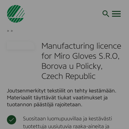
Siirry
hakuun
AVAA VALI
M
J
»
»
a
o
T
n
u
u
Manufacturing licence
u
t
o
f
s
t
for Miro Gloves S.R.O,
a
e
t
c
n
Borova u Policky,
e
t
m
e
u
Czech Republic
e
r
t
i
r
j
n
k
a
Joutsenmerkityt tekstiilit on tehty kestämään.
g
k
p
l
Materiaalit täyttävät tiukat vaatimukset ja
i
a
i
tuotannon päästöjä rajoitetaan.
l
c
v
e
e
n
Suositaan luomupuuvillaa ja kestävästi
l
c
tuotettuja uusiutuvia raaka-aineita ja
e
u