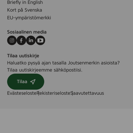
Briefly in English
Kort på Svenska
EU-ympäristömerkki
Sosiaalinen media
Instagram
Facebook
LinkedIn
Youtube
Tilaa uutiskirje
Haluatko pysyä ajan tasalla Joutsenmerkin asioista?
Tilaa uutiskirjeemme sähköpostiisi.
Tilaa
Evästeseloste
Rekisteriseloste
Saavutettavuus