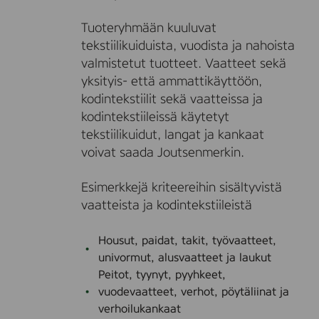
a
h
Tuoteryhmään kuuluvat
k
tekstiilikuiduista, vuodista ja nahoista
a
t
valmistetut tuotteet. Vaatteet sekä
u
yksityis- että ammattikäyttöön,
o
kodintekstiilit sekä vaatteissa ja
t
t
kodintekstiileissä käytetyt
e
tekstiilikuidut, langat ja kankaat
e
t
voivat saada Joutsenmerkin.
Esimerkkejä kriteereihin sisältyvistä
vaatteista ja kodintekstiileistä
Housut, paidat, takit, työvaatteet,
univormut, alusvaatteet ja laukut
Peitot, tyynyt, pyyhkeet,
vuodevaatteet, verhot, pöytäliinat ja
verhoilukankaat