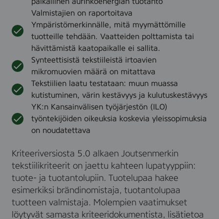
paikallinen aurinkoenergian tuotanto
Valmistajien on raportoitava
Ympäristömerkinnälle, mitä myymättömille
tuotteille tehdään. Vaatteiden polttamista tai
hävittämistä kaatopaikalle ei sallita.
Synteettisistä tekstiileistä irtoavien
mikromuovien määrä on mitattava
Tekstiilien laatu testataan: muun muassa
kutistuminen, värin kestävyys ja kulutuskestävyys
YK:n Kansainvälisen työjärjestön (ILO)
työntekijöiden oikeuksia koskevia yleissopimuksia
on noudatettava
Kriteeriversiosta 5.0 alkaen Joutsenmerkin
tekstiilikriteerit on jaettu kahteen lupatyyppiin:
tuote- ja tuotantolupiin. Tuotelupaa hakee
esimerkiksi brändinomistaja, tuotantolupaa
tuotteen valmistaja. Molempien vaatimukset
löytyvät samasta kriteeridokumentista, lisätietoa