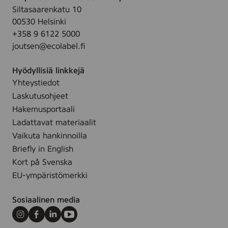
Siltasaarenkatu 10
00530 Helsinki
+358 9 6122 5000
joutsen@ecolabel.fi
Hyödyllisiä linkkejä
Yhteystiedot
Laskutusohjeet
Hakemusportaali
Ladattavat materiaalit
Vaikuta hankinnoilla
Briefly in English
Kort på Svenska
EU-ympäristömerkki
Sosiaalinen media
Instagram
Facebook
LinkedIn
Youtube