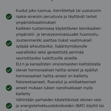
Kuidut joko luomua, kierrätettyä tai uusiutuviin
raaka-aineisiin perustuvia ja täyttävät tarkat
ympäristövaatimukset
Kaikkien tuotannossa käytettävien kemikaalien
ympäristö- ja terveysominaisuudet huomioitu.
Joutsenmerkki asettaa tiukat vaatimukset
syöpää aiheuttaviksi, lisääntymiskyvylle
vaarallisiksi sekä geneettistä perimää
vaurioittaviksi luokittuville aineille.
EU:n ja kansallisten viranomaisten kieltolistalla
olevat hormonaaliset haitta-aineet ja epäillyt
hormonaaliset haitta-aineet on kielletty
Palonestoaineet, fluoratut ja antibakteeriset
aineet mukaan lukien nanohiukkaset myös
kielletty
Vähintään parhaiden käytettävissä olevien vesi-
ja energiatehokkuustekniikoiden (BAT) käyttö tai