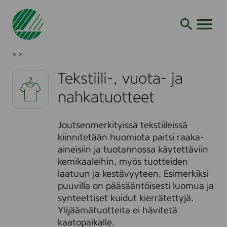
Siirry
hakuun
AVAA VALI
T
J
»
»
e
o
K
k
u
r
Tekstiili-, vuota- ja
s
t
i
t
s
nahkatuotteet
t
i
e
e
i
n
e
l
m
r
Joutsenmerkityissä tekstiileissä
i
e
-
i
kiinnitetään huomiota paitsi raaka-
,
r
t
aineisiin ja tuotannossa käytettäviin
v
k
kemikaaleihin, myös tuotteiden
u
k
o
laatuun ja kestävyyteen. Esimerkiksi
i
t
puuvilla on pääsääntöisesti luomua ja
a
synteettiset kuidut kierrätettyjä.
-
j
Ylijäämätuotteita ei hävitetä
a
kaatopaikalle.
n