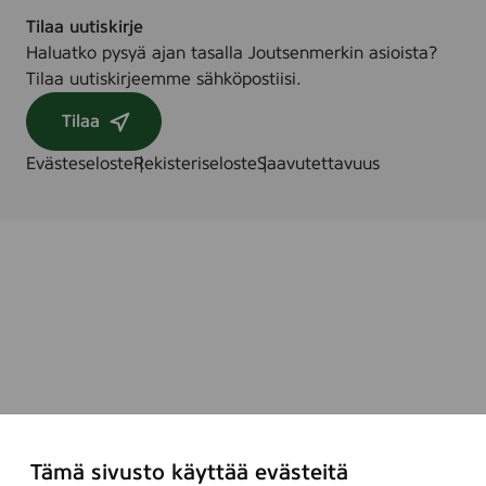
Tilaa uutiskirje
Haluatko pysyä ajan tasalla Joutsenmerkin asioista?
Tilaa uutiskirjeemme sähköpostiisi.
Tilaa
Evästeseloste
Rekisteriseloste
Saavutettavuus
Tämä sivusto käyttää evästeitä