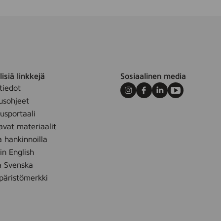
isiä linkkejä
Sosiaalinen media
tiedot
Instagram
Facebook
LinkedIn
Youtube
usohjeet
sportaali
avat materiaalit
a hankinnoilla
 in English
å Svenska
äristömerkki