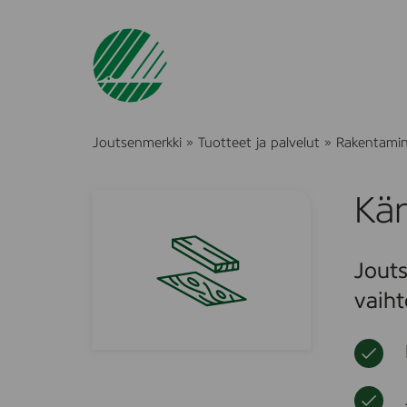
Joutsenmerkki
»
Tuotteet ja palvelut
»
Rakentami
Kä
Jouts
vaiht