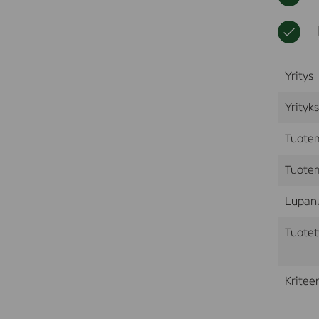
Yritys
Yrityk
Tuote
Tuotem
Lupan
Tuotet
Kriteer