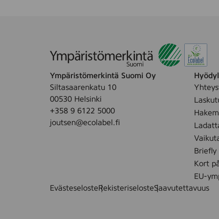
Ympäristömerkintä Suomi Oy
Hyödyll
Siltasaarenkatu 10
Yhteys
00530 Helsinki
Laskut
+358 9 6122 5000
Hakemu
joutsen@ecolabel.fi
Ladatt
Vaikut
Briefly
Kort p
EU-ymp
Evästeseloste
Rekisteriseloste
Saavutettavuus