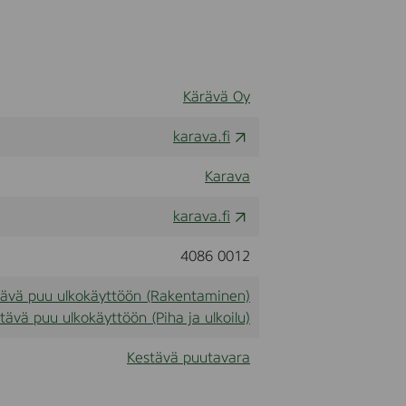
m
Kärävä Oy
karava.fi
Karava
karava.fi
4086 0012
tävä puu ulkokäyttöön (Rakentaminen)
tävä puu ulkokäyttöön (Piha ja ulkoilu)
Kestävä puutavara