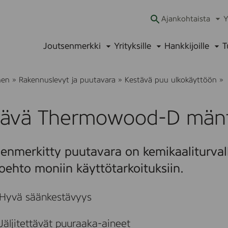
Ajankohtaista
Y
Ava
alav
Joutsenmerkki
Yrityksille
Hankkijoille
T
Avaa
Avaa
Ava
alavalikko
alavalikko
alav
K
nen
»
Rakennuslevyt ja puutavara
»
Kestävä puu ulkokäyttöön
»
ä
r
ä
rävä Thermowood-D mänt
v
ä
T
h
enmerkitty puutavara on kemikaaliturvall
e
r
oehto moniin käyttötarkoituksiin.
o
Hyvä säänkestävyys
o
o
d
Jäljitettävät puuraaka-aineet
-