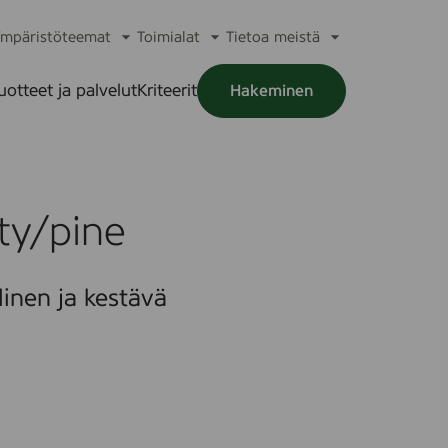
mpäristöteemat
Toimialat
Tietoa meistä
a
Avaa
Avaa
Avaa
alikko
alavalikko
alavalikko
alavalikko
uotteet ja palvelut
Kriteerit
Hakeminen
a
alikko
y/pine
inen ja kestävä
m
w