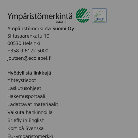
Ympäristömerkintä Suomi Oy
Siltasaarenkatu 10
00530 Helsinki
+358 9 6122 5000
joutsen@ecolabel.fi
Hyödyllisiä linkkejä
Yhteystiedot
Laskutusohjeet
Hakemusportaali
Ladattavat materiaalit
Vaikuta hankinnoilla
Briefly in English
Kort på Svenska
EU-ympäristömerkki