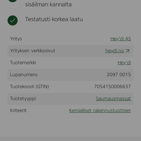
sisäilman kannalta
a
t
s
t
s
t
a
Testatusti korkea laatu
a
t
n
,
5
Yritys
Hey'di AS
k
g
Yrityksen verkkosivut
heydi.no
Tuotemerkki
Hey'di
Lupanumero
2097 0015
Tuotekoodi (GTIN)
7054150006637
Tuotetyyppi
Saumausmassat
Kriteerit
Kemialliset rakennustuotteet