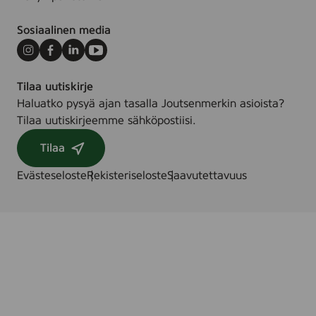
Sosiaalinen media
Instagram
Facebook
LinkedIn
Youtube
Tilaa uutiskirje
Haluatko pysyä ajan tasalla Joutsenmerkin asioista?
Tilaa uutiskirjeemme sähköpostiisi.
Tilaa
Evästeseloste
Rekisteriseloste
Saavutettavuus