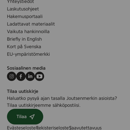
Yhteystiedot
Laskutusohjeet
Hakemusportaali
Ladattavat materiaalit
Vaikuta hankinnoilla
Briefly in English
Kort på Svenska
EU-ympäristömerkki
Sosiaalinen media
Instagram
Facebook
LinkedIn
Youtube
Tilaa uutiskirje
Haluatko pysyä ajan tasalla Joutsenmerkin asioista?
Tilaa uutiskirjeemme sähköpostiisi.
Tilaa
Evästeseloste
Rekisteriseloste
Saavutettavuus