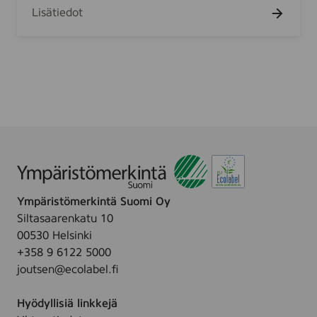
s
t
Lisätiedot
l
s
i
a
c
P
S
r
e
o
a
l
a
n
t
E
Ympäristömerkintä Suomi Oy
x
Siltasaarenkatu 10
t
00530 Helsinki
r
+358 9 6122 5000
a
joutsen@ecolabel.fi
Hyödyllisiä linkkejä