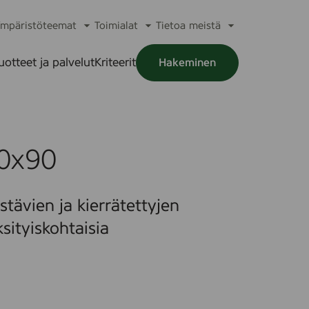
mpäristöteemat
Toimialat
Tietoa meistä
a
Avaa
Avaa
Avaa
alikko
alavalikko
alavalikko
alavalikko
uotteet ja palvelut
Kriteerit
Hakeminen
a
alikko
0x90
tävien ja kierrätettyjen
sityiskohtaisia