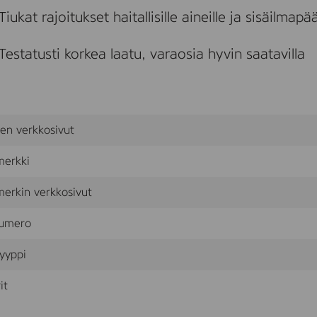
6
Tiukat rajoitukset haitallisille aineille ja sisäilmapää
0
x
9
Testatusti korkea laatu, varaosia hyvin saatavilla
0
sen verkkosivut
merkki
erkin verkkosivut
umero
yyppi
it