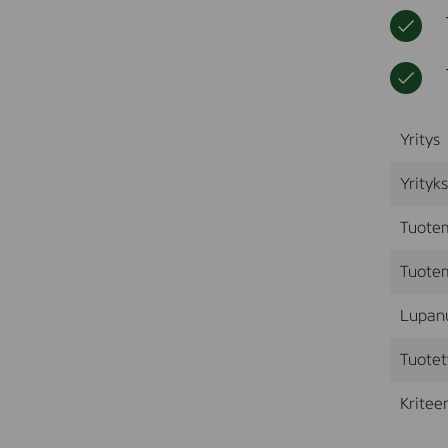
Yritys
Yrityk
Tuote
Tuotem
Lupan
Tuotet
Kriteer