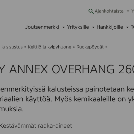
Ajankohtaista
Y
Ava
alav
Joutsenmerkki
Yrityksille
Hankkijoille
T
Avaa
Avaa
Ava
alavalikko
alavalikko
alav
H
ja sisustus
»
Keittiö ja kylpyhuone
»
Ruokapöydät
»
A
Y
A
Y ANNEX OVERHANG 26
N
N
E
X
enmerkityissä kalusteissa painotetaan kes
O
V
iaalien käyttöä. Myös kemikaaleille on yk
E
R
muksia.
H
A
N
Kestävämmät raaka-aineet
G
2