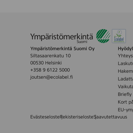
Ympäristömerkintä Suomi Oy
Hyödyll
Siltasaarenkatu 10
Yhteys
00530 Helsinki
Laskut
+358 9 6122 5000
Hakemu
joutsen@ecolabel.fi
Ladatt
Vaikut
Briefly
Kort p
EU-ymp
Evästeseloste
Rekisteriseloste
Saavutettavuus