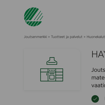
Joutsenmerkki
»
Tuotteet ja palvelut
»
Huonekalut 
HA
Jouts
mater
vaati