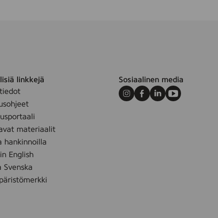
isiä linkkejä
Sosiaalinen media
tiedot
Instagram
Facebook
LinkedIn
Youtube
usohjeet
sportaali
avat materiaalit
a hankinnoilla
 in English
å Svenska
äristömerkki