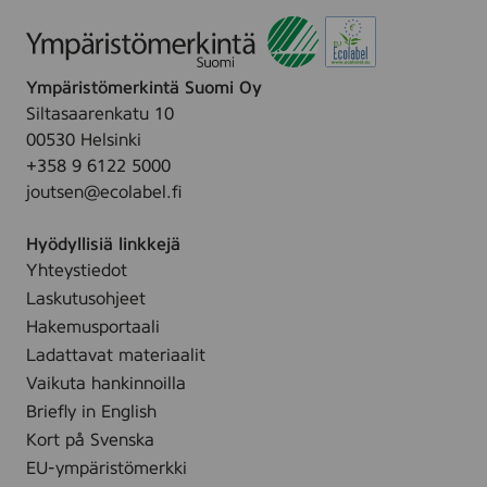
1
6
0
Ympäristömerkintä Suomi Oy
Siltasaarenkatu 10
00530 Helsinki
+358 9 6122 5000
joutsen@ecolabel.fi
Hyödyllisiä linkkejä
Yhteystiedot
Laskutusohjeet
Hakemusportaali
Ladattavat materiaalit
Vaikuta hankinnoilla
Briefly in English
Kort på Svenska
EU-ympäristömerkki