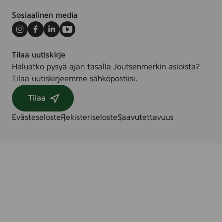
Sosiaalinen media
Instagram
Facebook
LinkedIn
Youtube
Tilaa uutiskirje
Haluatko pysyä ajan tasalla Joutsenmerkin asioista?
Tilaa uutiskirjeemme sähköpostiisi.
Tilaa
Evästeseloste
Rekisteriseloste
Saavutettavuus