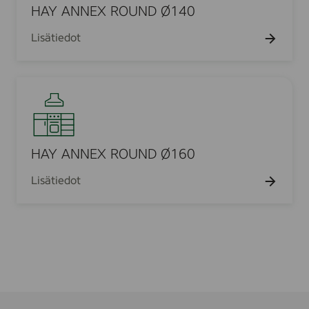
N
HAY ANNEX ROUND Ø140
Ø
N
1
Lisätiedot
E
2
X
0
R
H
O
A
U
Y
N
A
D
N
HAY ANNEX ROUND Ø160
Ø
N
1
Lisätiedot
E
4
X
0
R
O
U
N
D
Ø