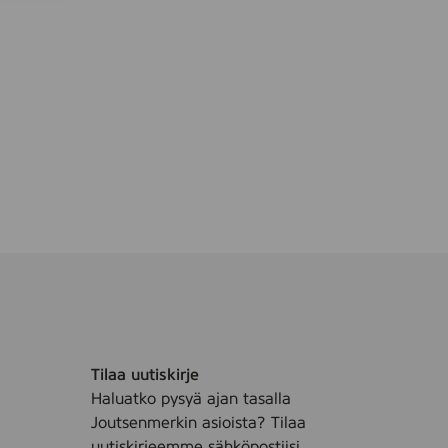
e
l
C
l
e
a
n
e
r
,
2
5
l
Tilaa uutiskirje
Haluatko pysyä ajan tasalla
Joutsenmerkin asioista? Tilaa
uutiskirjeemme sähköpostiisi.