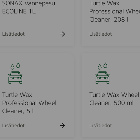
k
k
e
SONAX Vannepesu
Turtle Wax
u
u
W
ECOLINE 1L
Professional Whe
e
e
a
Cleaner, 208 l
h
h
t
t
x
o
o
P
Lisätiedot
Lisätiedot
r
o
u
f
T
e
u
s
r
s
o
t
i
l
o
e
Turtle Wax
Turtle Wax Wheel
u
n
W
Professional Wheel
Cleaner, 500 ml
a
a
Cleaner, 5 l
o
l
x
W
W
Lisätiedot
Lisätiedot
d
h
h
e
e