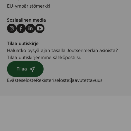
EU-ympäristömerkki
Sosiaalinen media
Instagram
Facebook
LinkedIn
Youtube
Tilaa uutiskirje
Haluatko pysyä ajan tasalla Joutsenmerkin asioista?
Tilaa uutiskirjeemme sähköpostiisi.
Tilaa
Evästeseloste
Rekisteriseloste
Saavutettavuus