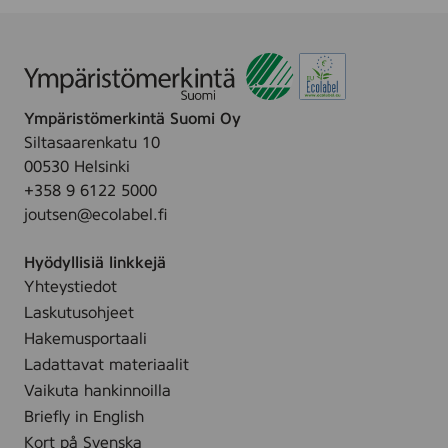
Ympäristömerkintä Suomi Oy
Siltasaarenkatu 10
00530 Helsinki
+358 9 6122 5000
joutsen@ecolabel.fi
Hyödyllisiä linkkejä
Yhteystiedot
Laskutusohjeet
Hakemusportaali
Ladattavat materiaalit
Vaikuta hankinnoilla
Briefly in English
Kort på Svenska