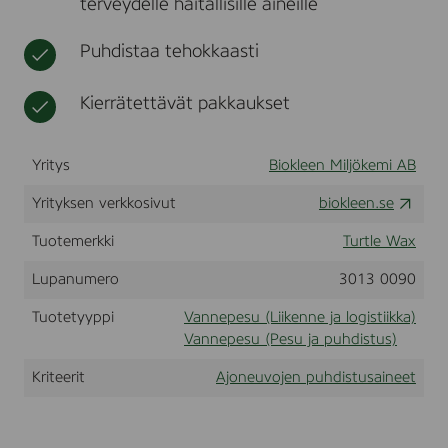
terveydelle haitallisille aineille
l
t
i
t
W
k
u
Puhdistaa tehokkaasti
h
k
s
e
a
t
e
u
Kierrätettävät pakkaukset
l
o
C
t
l
t
e
Yritys
Biokleen Miljökemi AB
a
e
n
e
Yrityksen verkkosivut
biokleen.se
e
t
r
Tuotemerkki
Turtle Wax
,
2
Lupanumero
3013 0090
0
8
Tuotetyyppi
Vannepesu (Liikenne ja logistiikka)
l
Vannepesu (Pesu ja puhdistus)
Kriteerit
Ajoneuvojen puhdistusaineet