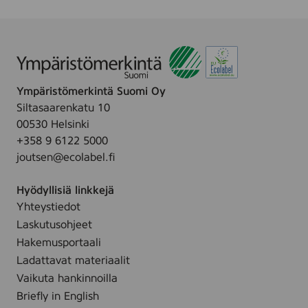
W
e
e
h
r
l
e
,
C
e
2
l
l
5
e
C
l
Ympäristömerkintä Suomi Oy
a
l
Siltasaarenkatu 10
n
e
00530 Helsinki
e
a
+358 9 6122 5000
r
n
joutsen@ecolabel.fi
,
e
5
r
Hyödyllisiä linkkejä
0
,
Yhteystiedot
0
5
m
Laskutusohjeet
l
l
Hakemusportaali
Ladattavat materiaalit
Vaikuta hankinnoilla
Briefly in English