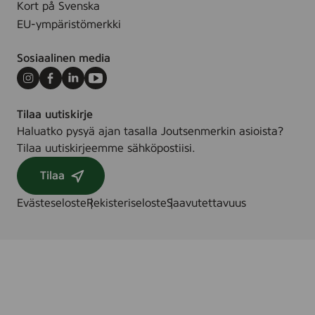
Kort på Svenska
EU-ympäristömerkki
Sosiaalinen media
Instagram
Facebook
LinkedIn
Youtube
Tilaa uutiskirje
Haluatko pysyä ajan tasalla Joutsenmerkin asioista?
Tilaa uutiskirjeemme sähköpostiisi.
Tilaa
Evästeseloste
Rekisteriseloste
Saavutettavuus