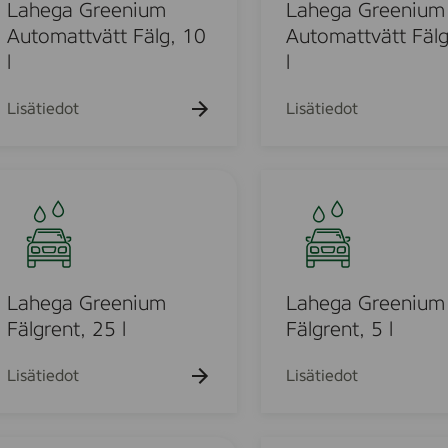
k
k
a
Lahega Greenium
Lahega Greenium
u
u
G
Automattvätt Fälg, 10
Automattvätt Fälg
e
e
r
l
l
h
h
t
t
e
o
o
e
Lisätiedot
Lisätiedot
n
i
u
u
L
m
a
A
h
u
o
e
t
g
o
a
Lahega Greenium
Lahega Greenium
u
m
G
Fälgrent, 25 l
Fälgrent, 5 l
a
r
o
t
e
Lisätiedot
Lisätiedot
t
e
d
v
n
ä
i
L