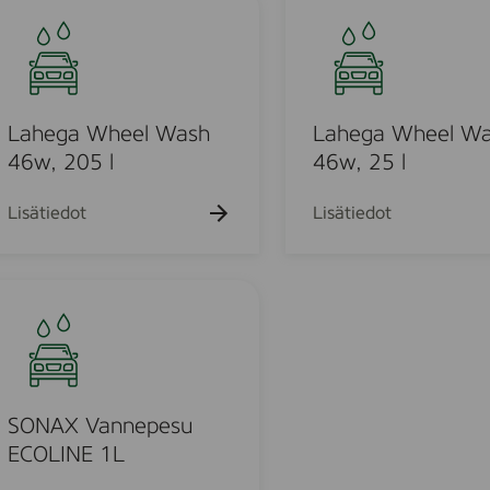
t
u
a
t
m
h
F
F
e
ä
ä
g
l
l
a
Lahega Wheel Wash
Lahega Wheel W
g
g
W
46w, 205 l
46w, 25 l
,
r
h
2
m
e
e
Lisätiedot
Lisätiedot
5
n
e
l
t
l
,
W
5
a
l
s
h
4
6
SONAX Vannepesu
w
ECOLINE 1L
,