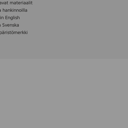
avat materiaalit
a hankinnoilla
 in English
å Svenska
äristömerkki