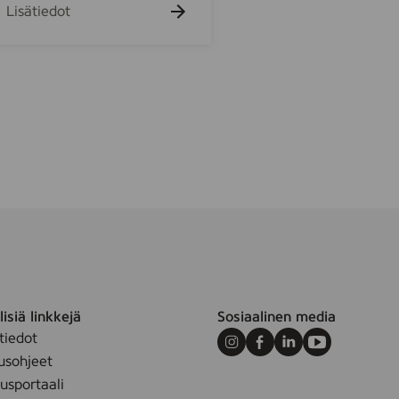
2
Lisätiedot
5
l
isiä linkkejä
Sosiaalinen media
tiedot
Instagram
Facebook
LinkedIn
Youtube
usohjeet
sportaali