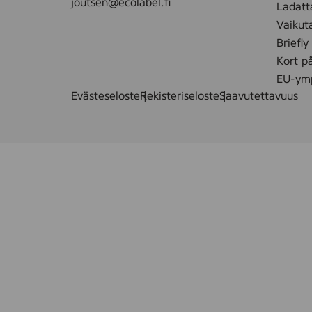
joutsen@ecolabel.fi
Ladatt
Vaikut
Briefly
Kort p
EU-ymp
Evästeseloste
Rekisteriseloste
Saavutettavuus