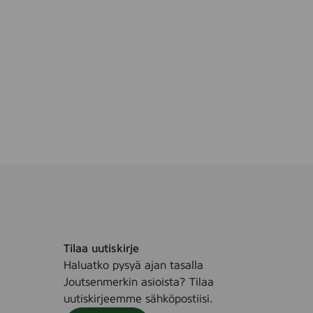
5
l
Tilaa uutiskirje
Haluatko pysyä ajan tasalla
Joutsenmerkin asioista? Tilaa
uutiskirjeemme sähköpostiisi.