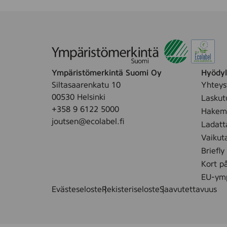
Ympäristömerkintä Suomi Oy
Hyödyll
Siltasaarenkatu 10
Yhteys
00530 Helsinki
Laskut
+358 9 6122 5000
Hakemu
joutsen@ecolabel.fi
Ladatt
Vaikut
Briefly
Kort p
EU-ymp
Evästeseloste
Rekisteriseloste
Saavutettavuus