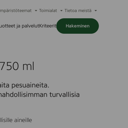
mpäristöteemat
Toimialat
Tietoa meistä
a
Avaa
Avaa
Avaa
alikko
alavalikko
alavalikko
alavalikko
uotteet ja palvelut
Kriteerit
Hakeminen
a
alikko
 750 ml
ita pesuaineita.
ahdollisimman turvallisia
sille aineille