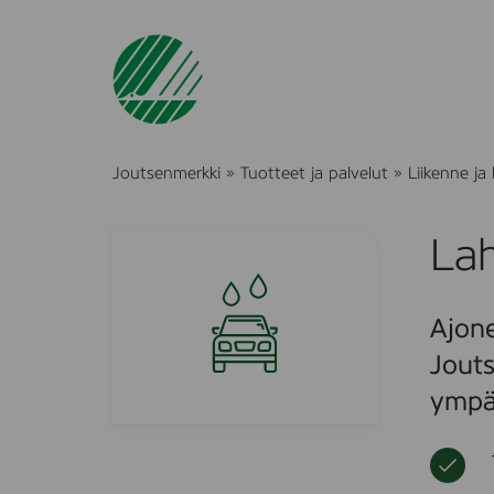
Joutsenmerkki
»
Tuotteet ja palvelut
»
Liikenne ja 
La
Ajone
Jouts
ympär