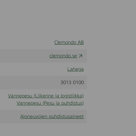
Clemondo AB
clemondo.se
Lahega
3013 0100
Vannepesu (Liikenne ja logistiikka)
Vannepesu (Pesu ja puhdistus)
Ajoneuvojen puhdistusaineet