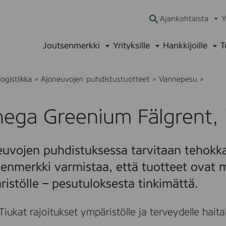
Ajankohtaista
Y
Ava
alav
Joutsenmerkki
Yrityksille
Hankkijoille
T
Avaa
Avaa
Ava
alavalikko
alavalikko
alav
L
logistiikka
»
Ajoneuvojen puhdistustuotteet
»
Vannepesu
»
a
h
e
hega Greenium Fälgrent,
g
a
G
r
uvojen puhdistuksessa tarvitaan tehokka
e
e
enmerkki varmistaa, että tuotteet ovat m
n
i
istölle – pesutuloksesta tinkimättä.
u
m
F
Tiukat rajoitukset ympäristölle ja terveydelle haitalli
ä
l