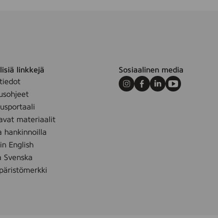
isiä linkkejä
Sosiaalinen media
tiedot
Instagram
Facebook
LinkedIn
Youtube
usohjeet
sportaali
avat materiaalit
a hankinnoilla
 in English
å Svenska
äristömerkki