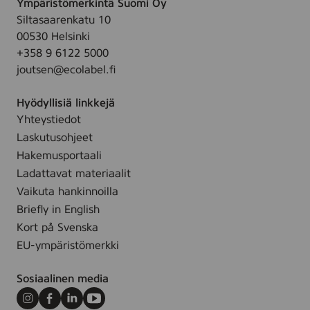
Ympäristömerkintä Suomi Oy
t
ä
r
u
i
Siltasaarenkatu 10
k
t
m
00530 Helsinki
i
t
+358 9 6122 5000
t
e
y
joutsen@ecolabel.fi
t
t
ä
Hyödyllisiä linkkejä
l
Yhteystiedot
l
Laskutusohjeet
e
Hakemusportaali
s
Ladattavat materiaalit
i
v
Vaikuta hankinnoilla
u
Briefly in English
l
Kort på Svenska
l
EU-ympäristömerkki
e
.
Sosiaalinen media
Instagram
Facebook
LinkedIn
Youtube