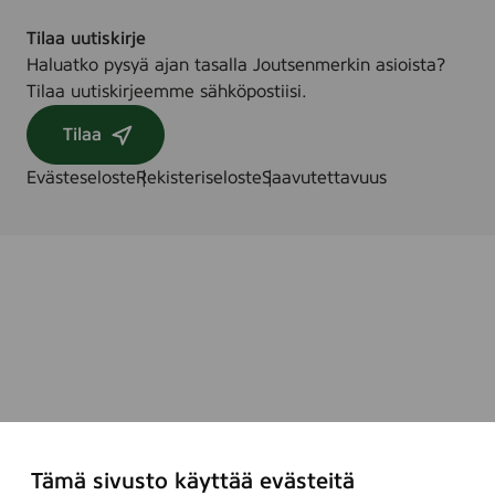
Tilaa uutiskirje
Haluatko pysyä ajan tasalla Joutsenmerkin asioista?
Tilaa uutiskirjeemme sähköpostiisi.
Tilaa
Evästeseloste
Rekisteriseloste
Saavutettavuus
Tämä sivusto käyttää evästeitä