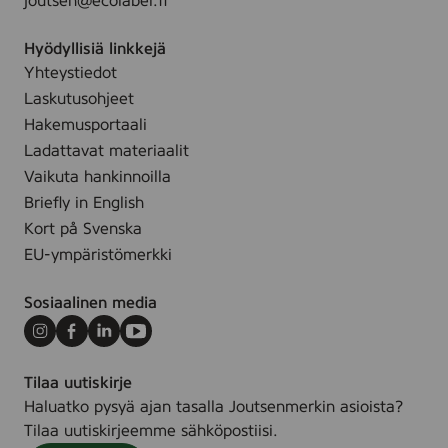
joutsen@ecolabel.fi
Hyödyllisiä linkkejä
Yhteystiedot
Laskutusohjeet
Hakemusportaali
Ladattavat materiaalit
Vaikuta hankinnoilla
Briefly in English
Kort på Svenska
EU-ympäristömerkki
Sosiaalinen media
Instagram
Facebook
LinkedIn
Youtube
Tilaa uutiskirje
Haluatko pysyä ajan tasalla Joutsenmerkin asioista?
Tilaa uutiskirjeemme sähköpostiisi.