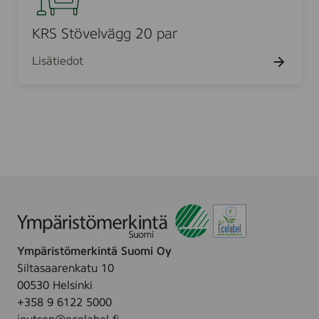
g
S
g
t
KRS Stövelvägg 20 par
1
ö
8
Lisätiedot
v
p
e
a
l
r
v
ä
g
g
2
0
p
a
Ympäristömerkintä Suomi Oy
r
Siltasaarenkatu 10
00530 Helsinki
+358 9 6122 5000