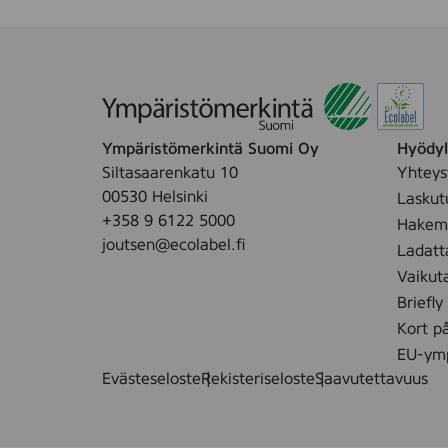
j
ø
u
y
l
r
y
g
g
Ympäristömerkintä Suomi Oy
Hyödyll
Siltasaarenkatu 10
Yhteys
00530 Helsinki
Laskut
+358 9 6122 5000
Hakemu
joutsen@ecolabel.fi
Ladatt
Vaikut
Briefly
Kort p
EU-ymp
Evästeseloste
Rekisteriseloste
Saavutettavuus