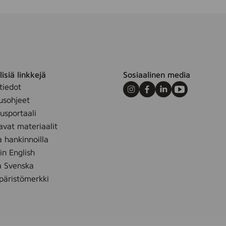
a
v
r
y
g
g
isiä linkkejä
Sosiaalinen media
tiedot
Instagram
Facebook
LinkedIn
Youtube
usohjeet
sportaali
avat materiaalit
a hankinnoilla
 in English
å Svenska
äristömerkki