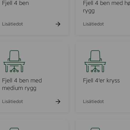
k
k
4
Fjell 4 ben
Fjell 4 ben med h
u
u
b
rygg
e
e
e
h
h
t
t
n
Lisätiedot
Lisätiedot
o
o
m
e
d
F
u
h
j
ø
e
y
l
r
o
l
y
4
Fjell 4 ben med
Fjell 4'er kryss
g
'
medium rygg
u
g
e
r
Lisätiedot
Lisätiedot
o
k
r
d
y
F
s
j