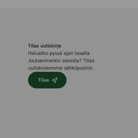
e
d
i
u
m
r
Tilaa uutiskirje
y
Haluatko pysyä ajan tasalla
g
Joutsenmerkin asioista? Tilaa
g
uutiskirjeemme sähköpostiisi.
Tilaa