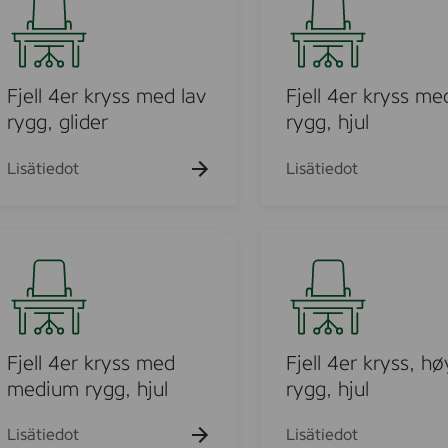
s
e
l
l
4
Fjell 4er kryss med lav
Fjell 4er kryss me
e
rygg, glider
rygg, hjul
r
k
Lisätiedot
Lisätiedot
m
r
y
s
F
s
j
m
e
e
l
d
l
l
4
Fjell 4er kryss med
Fjell 4er kryss, hø
a
e
medium rygg, hjul
rygg, hjul
v
r
r
k
Lisätiedot
Lisätiedot