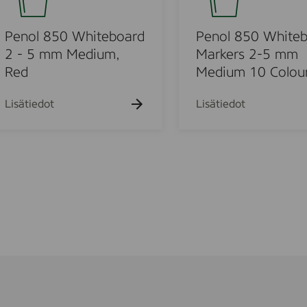
o
R
r
l
e
d
8
Penol 850 Whiteboard
Penol 850 White
d
2
5
2 - 5 mm Medium,
Markers 2-5 mm
-
0
Red
Medium 10 Colou
5
W
m
h
Lisätiedot
Lisätiedot
m
i
M
t
e
e
d
b
i
o
u
a
m
r
,
d
B
M
l
a
u
r
e
k