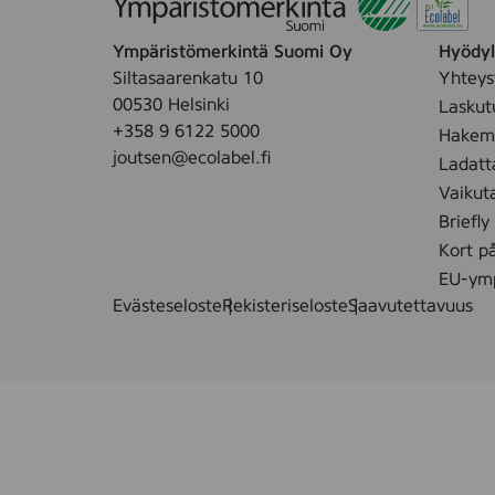
k
m
M
Ympäristömerkintä Suomi Oy
Hyödyll
e
Siltasaarenkatu 10
Yhteys
d
00530 Helsinki
Laskut
i
+358 9 6122 5000
Hakemu
u
joutsen@ecolabel.fi
Ladatt
m
Vaikut
,
Briefly
R
Kort p
e
d
EU-ymp
Evästeseloste
Rekisteriseloste
Saavutettavuus