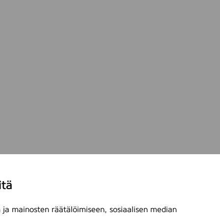
o
u
r
s
itä
ja mainosten räätälöimiseen, sosiaalisen median