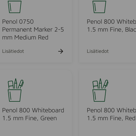
F
e
o
i
n
l
n
t
8
Penol 0750
Penol 800 White
e
M
0
Permanent Marker 2-5
1.5 mm Fine, Bla
R
a
0
mm Medium Red
e
r
W
d
k
h
Lisätiedot
Lisätiedot
e
i
r
t
2
e
P
-
b
e
5
o
n
m
a
o
m
r
l
M
d
8
Penol 800 Whiteboard
Penol 800 White
e
1
0
1.5 mm Fine, Green
1.5 mm Fine, Red
d
.
0
i
5
W
u