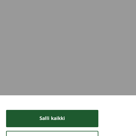
u
r
s
Salli kaikki