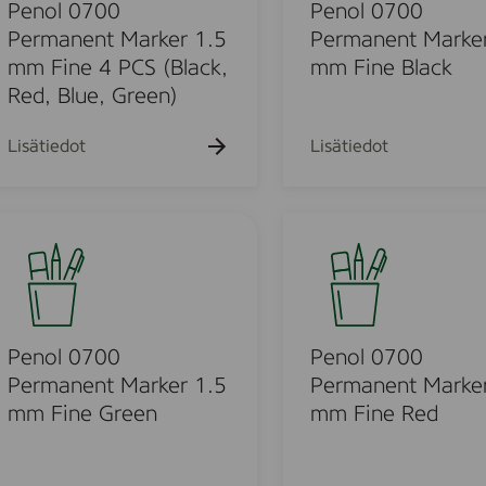
k
0
Penol 0700
Penol 0700
u
7
Permanent Marker 1.5
Permanent Marker
e
0
mm Fine 4 PCS (Black,
mm Fine Black
h
t
0
Red, Blue, Green)
o
P
e
Lisätiedot
Lisätiedot
r
u
m
a
P
n
e
e
o
n
n
o
t
l
u
M
0
Penol 0700
Penol 0700
a
7
Permanent Marker 1.5
Permanent Marker
o
r
0
mm Fine Green
mm Fine Red
k
0
d
e
P
r
e