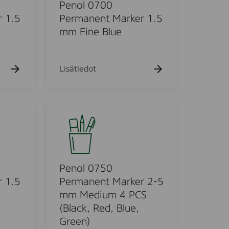
0
Penol 0700
7
 1.5
Permanent Marker 1.5
0
mm Fine Blue
0
P
e
Lisätiedot
r
m
a
P
n
e
e
n
n
o
t
l
M
0
Penol 0750
a
7
 1.5
Permanent Marker 2-5
r
5
mm Medium 4 PCS
k
0
(Black, Red, Blue,
e
P
Green)
r
e