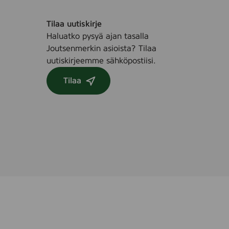
n
e
r
Tilaa uutiskirje
s
Haluatko pysyä ajan tasalla
2
Joutsenmerkin asioista? Tilaa
-
uutiskirjeemme sähköpostiisi.
5
m
Tilaa
m
M
e
d
i
u
m
4
C
o
l
o