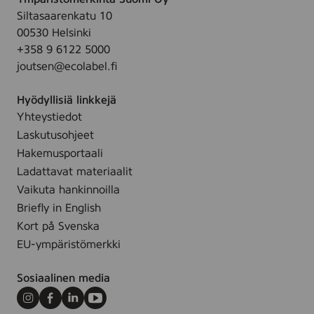
Siltasaarenkatu 10
00530 Helsinki
+358 9 6122 5000
joutsen@ecolabel.fi
Hyödyllisiä linkkejä
Yhteystiedot
Laskutusohjeet
Hakemusportaali
Ladattavat materiaalit
Vaikuta hankinnoilla
Briefly in English
Kort på Svenska
EU-ympäristömerkki
Sosiaalinen media
Instagram
Facebook
LinkedIn
Youtube