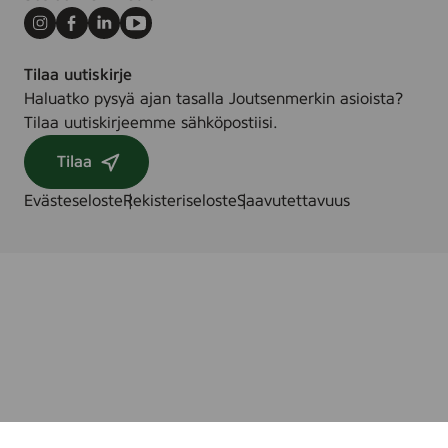
Instagram
Facebook
LinkedIn
Youtube
Tilaa uutiskirje
Haluatko pysyä ajan tasalla Joutsenmerkin asioista?
Tilaa uutiskirjeemme sähköpostiisi.
Tilaa
Evästeseloste
Rekisteriseloste
Saavutettavuus