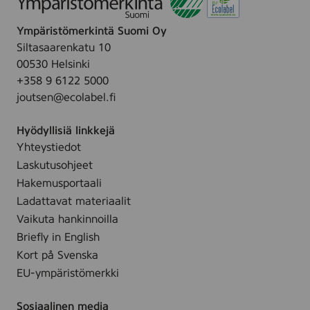
a
b
a
n
a
t
Ympäristömerkintä Suomi Oy
d
c
a
Siltasaarenkatu 10
b
k
n
00530 Helsinki
a
)
d
+358 9 6122 5000
c
w
joutsen@ecolabel.fi
k
o
)
o
Hyödyllisiä linkkejä
d
Yhteystiedot
b
Laskutusohjeet
a
Hakemusportaali
c
Ladattavat materiaalit
k
Vaikuta hankinnoilla
)
Briefly in English
Kort på Svenska
EU-ympäristömerkki
Sosiaalinen media