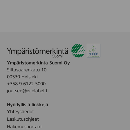
p
c
r
r
e
e
s
e
s
n
B
o
r
d
Ympäristömerkintä Suomi Oy
s
Siltasaarenkatu 10
s
00530 Helsinki
k
+358 9 6122 5000
ä
joutsen@ecolabel.fi
r
m
Hyödyllisiä linkkejä
Yhteystiedot
Laskutusohjeet
Hakemusportaali