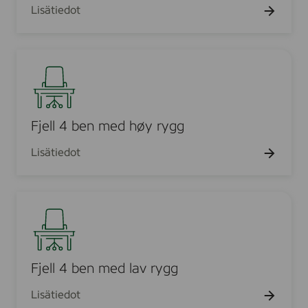
e
Lisätiedot
b
l
e
t
n
V
F
F
j
e
l
l
Fjell 4 ben med høy rygg
4
Lisätiedot
b
e
n
F
m
j
e
e
d
l
h
l
Fjell 4 ben med lav rygg
ø
4
y
Lisätiedot
b
r