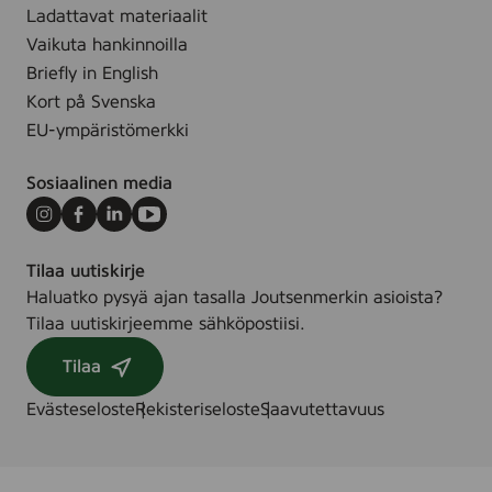
Ladattavat materiaalit
Vaikuta hankinnoilla
Briefly in English
Kort på Svenska
EU-ympäristömerkki
Sosiaalinen media
Instagram
Facebook
LinkedIn
Youtube
Tilaa uutiskirje
Haluatko pysyä ajan tasalla Joutsenmerkin asioista?
Tilaa uutiskirjeemme sähköpostiisi.
Tilaa
Evästeseloste
Rekisteriseloste
Saavutettavuus