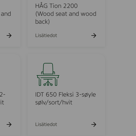
8
o
HÅG Tion 2200
x
n
 and
(Wood seat and wood
7
2
back)
5
2
c
0
Lisätiedot
m
0
(
W
I
o
D
o
T
d
6
s
5
e
0
2-
IDT 650 Fleksi 3-søyle
a
F
it
sølv/sort/hvit
t
l
a
e
n
k
Lisätiedot
d
s