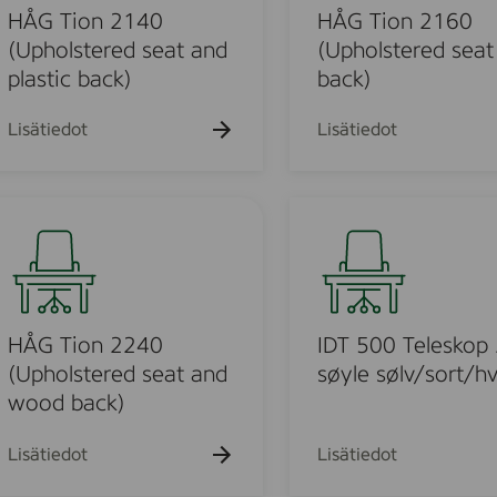
o
HÅG Tion 2140
HÅG Tion 2160
n
(Upholstered seat and
(Upholstered seat
2
plastic back)
back)
1
6
Lisätiedot
Lisätiedot
0
(
U
I
p
D
h
T
o
5
l
0
s
0
HÅG Tion 2240
IDT 500 Teleskop 
t
T
(Upholstered seat and
søyle sølv/sort/hv
e
e
wood back)
r
l
e
e
Lisätiedot
Lisätiedot
d
s