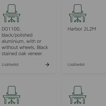
f
a
e
r
l
b
t
o
V
r
DO1100,
Harbor 2L2M
F
2
black/polished
L
aluminium, with or
m
2
without wheels, Black
M
stained oak veneer
Lisätiedot
Lisätiedot
H
Å
G
T
i