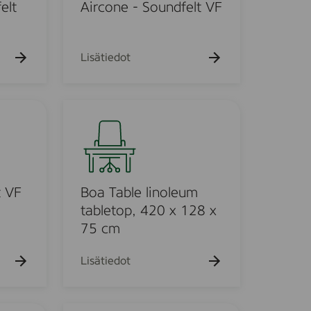
n
elt
Aircone - Soundfelt VF
e
-
S
Lisätiedot
o
u
n
B
d
o
f
a
e
T
l
a
t
b
t VF
Boa Table linoleum
V
l
tabletop, 420 x 128 x
F
e
75 cm
l
i
Lisätiedot
n
o
l
H