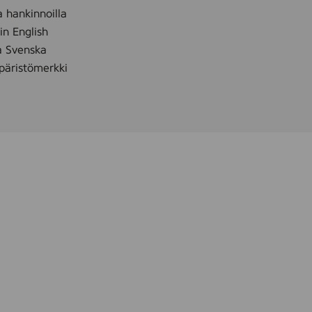
s
a hankinnoilla
t
 in English
a
å Svenska
n
äristömerkki
t