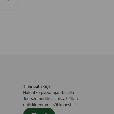
7
,
N
a
n
o
S
o
f
t
-
L
a
m
i
Tilaa uutiskirje
n
Haluatko pysyä ajan tasalla
a
Joutsenmerkin asioista? Tilaa
t
uutiskirjeemme sähköpostiisi.
e