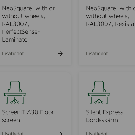
q
/
t
u
NeoSquare, with or
NeoSquare, with 
h
h
a
without wheels,
without wheels,
v
o
r
RAL3007,
RAL3007, Resista
i
u
e
PerfectSense-
t
t
,
Laminate
w
w
h
i
Lisätiedot
Lisätiedot
e
t
e
h
l
o
S
s
r
i
,
w
l
R
i
e
A
t
n
L
h
t
ScreenIT A30 Floor
Silent Express
3
o
E
screen
Bordsskärm
0
u
x
0
t
p
Lisätiedot
Lisätiedot