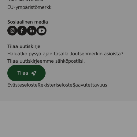
EU-ympäristömerkki
Sosiaalinen media
Instagram
Facebook
LinkedIn
Youtube
Tilaa uutiskirje
Haluatko pysyä ajan tasalla Joutsenmerkin asioista?
Tilaa uutiskirjeemme sähköpostiisi.
Tilaa
Evästeseloste
Rekisteriseloste
Saavutettavuus