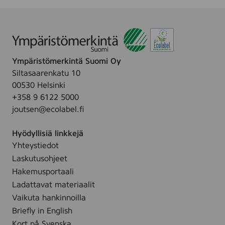
4
i
R
-
4
3
p
r
P
(
l
L
1
Y
Ympäristömerkintä Suomi Oy
0
Siltasaarenkatu 10
1
00530 Helsinki
9
+358 9 6122 5000
1
joutsen@ecolabel.fi
6
)
Hyödyllisiä linkkejä
Yhteystiedot
Laskutusohjeet
Hakemusportaali
Ladattavat materiaalit
Vaikuta hankinnoilla
Briefly in English
Kort på Svenska