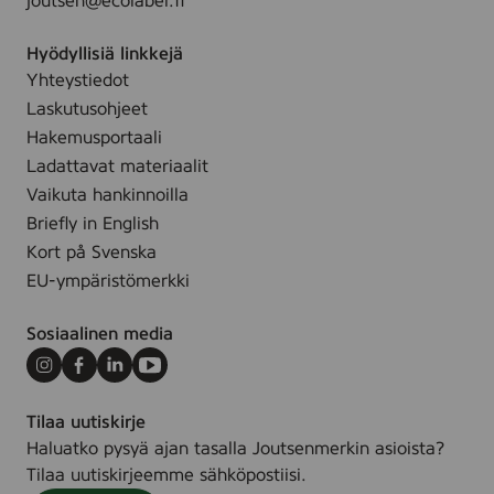
joutsen@ecolabel.fi
6
n
L
)
e
E
Hyödyllisiä linkkejä
n
T
Yhteystiedot
-
Laskutusohjeet
S
Hakemusportaali
W
A
Ladattavat materiaalit
N
Vaikuta hankinnoilla
Briefly in English
Kort på Svenska
EU-ympäristömerkki
Sosiaalinen media
Instagram
Facebook
LinkedIn
Youtube
Tilaa uutiskirje
Haluatko pysyä ajan tasalla Joutsenmerkin asioista?
Tilaa uutiskirjeemme sähköpostiisi.