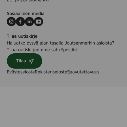
EU-ympäristömerkki
Sosiaalinen media
Instagram
Facebook
LinkedIn
Youtube
Tilaa uutiskirje
Haluatko pysyä ajan tasalla Joutsenmerkin asioista?
Tilaa uutiskirjeemme sähköpostiisi.
Tilaa
Evästeseloste
Rekisteriseloste
Saavutettavuus