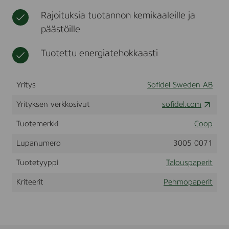
N
t
t
Rajoituksia tuotannon kemikaaleille ja
G
,
F
päästöille
n
S
e
C
n
Tuotettu energiatehokkaasti
®
ä
W
l
T
i
E
Yritys
Sofidel Sweden AB
2
i
P
n
Yrityksen verkkosivut
sofidel.com
4
a
R
t
Tuotemerkki
Coop
X
8
Lupanumero
3005 0071
Tuotetyyppi
Talouspaperit
Kriteerit
Pehmopaperit