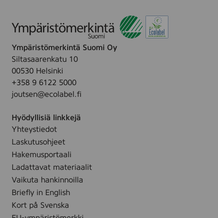
Ympäristömerkintä Suomi Oy
Siltasaarenkatu 10
00530 Helsinki
+358 9 6122 5000
joutsen@ecolabel.fi
Hyödyllisiä linkkejä
Yhteystiedot
Laskutusohjeet
Hakemusportaali
Ladattavat materiaalit
Vaikuta hankinnoilla
Briefly in English
Kort på Svenska