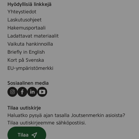
Hyödyllisiä linkkejä
Yhteystiedot
Laskutusohjeet
Hakemusportaali
Ladattavat materiaalit
Vaikuta hankinnoilla
Briefly in English
Kort på Svenska
EU-ympäristömerkki
Sosiaalinen media
Instagram
Facebook
LinkedIn
Youtube
Tilaa uutiskirje
Haluatko pysyä ajan tasalla Joutsenmerkin asioista?
Tilaa uutiskirjeemme sähköpostiisi.
Tilaa