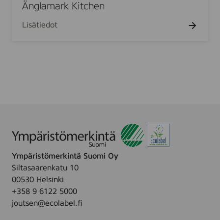
a
Änglamark Kitchen
a
m
p
Lisätiedot
a
e
r
r
k
i
K
k
i
u
t
v
c
i
h
o
e
i
n
t
u
Ympäristömerkintä Suomi Oy
4
Siltasaarenkatu 10
r
00530 Helsinki
l
+358 9 6122 5000
joutsen@ecolabel.fi