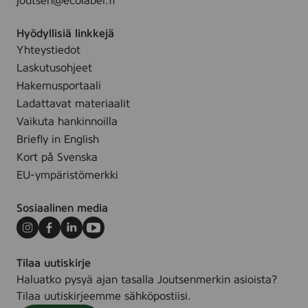
joutsen@ecolabel.fi
n
L
e
E
Hyödyllisiä linkkejä
n
T
Yhteystiedot
-
Laskutusohjeet
S
Hakemusportaali
W
A
Ladattavat materiaalit
N
Vaikuta hankinnoilla
Briefly in English
Kort på Svenska
EU-ympäristömerkki
Sosiaalinen media
Instagram
Facebook
LinkedIn
Youtube
Tilaa uutiskirje
Haluatko pysyä ajan tasalla Joutsenmerkin asioista?
Tilaa uutiskirjeemme sähköpostiisi.