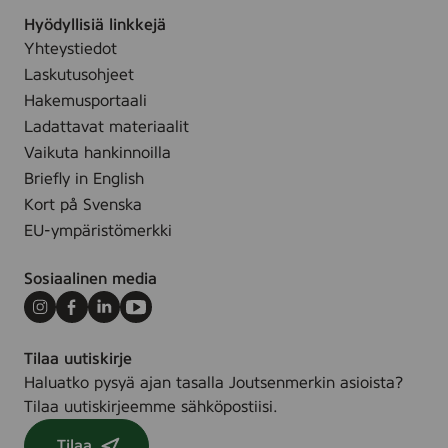
4
Hyödyllisiä linkkejä
r
Yhteystiedot
l
Laskutusohjeet
Hakemusportaali
Ladattavat materiaalit
Vaikuta hankinnoilla
Briefly in English
Kort på Svenska
EU-ympäristömerkki
Sosiaalinen media
Instagram
Facebook
LinkedIn
Youtube
Tilaa uutiskirje
Haluatko pysyä ajan tasalla Joutsenmerkin asioista?
Tilaa uutiskirjeemme sähköpostiisi.
Tilaa